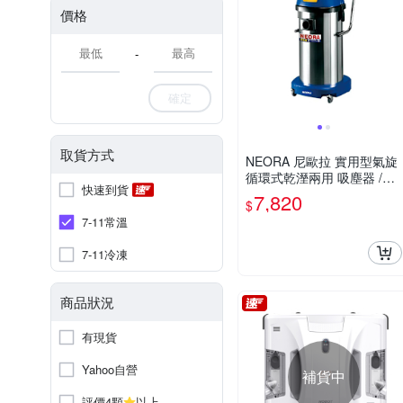
價格
-
確定
取貨方式
NEORA 尼歐拉 實用型氣旋
循環式乾溼兩用 吸塵器 /台
快速到貨
AS-400
7,820
$
7-11常溫
7-11冷凍
商品狀況
有現貨
Yahoo自營
補貨中
評價4顆
以上