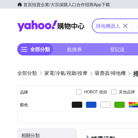
首頁
拍賣
企業/大宗採購入口
合作招商
App下載
Yahoo購物中心
掃地機器人
全部分類
點換券
登記送
家電/冷氣/視聽/按摩
吸塵器/掃地機
HOBOT 玻妞
其他品牌
品牌
顏色
品牌名稱
其他商品
否
Z字型
3小時以下
手動充電
螺旋型
USB充電
3~5小時
U型
110~220V
100V
240
電壓
種類
黏貼/釘掛
清潔模式
充電時間
電池充電模式
相關分類