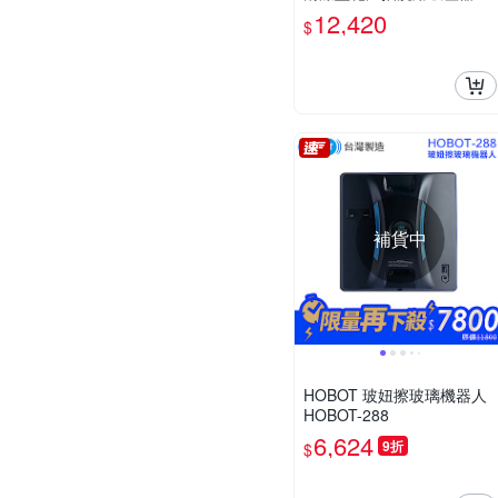
台 AS-400 SC
12,420
$
補貨中
HOBOT 玻妞擦玻璃機器人
HOBOT-288
6,624
9折
$