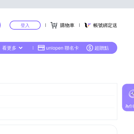
購物車
帳號綁定送
登入
看更多
uniopen 聯名卡
超贈點