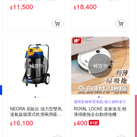
台 AS-200 SC
吸塵器 /台 GS-2078
11,500
18,400
$
$
補貨中
補貨中
適用多種材質地面,省心省時省力
NEORA 尼歐拉 強力型雙馬
ROYAL LOCKE 皇家洛克 輕
達氣旋循環式乾溼兩用吸塵
薄掃吸拖全自動掃地機
器 /台 AS-800
16,100
400
81折
$
$