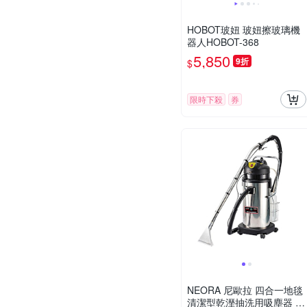
HOBOT玻妞 玻妞擦玻璃機
器人HOBOT-368
5,850
9折
$
限時下殺
券
NEORA 尼歐拉 四合一地毯
清潔型乾溼抽洗用吸塵器 /