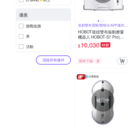
優惠
首創雙布震動/雙噴水/APP遙控器
挑戰低價
雙控制
HOBOT玻妞雙布振動擦窗
券
機器人 HOBOT-S7 Pro(全
球首創雙布震動/雙噴水/AP
10,030
85折
$
活動
P遙控器雙控制)
清除所有條件
限時下殺
券
補貨中