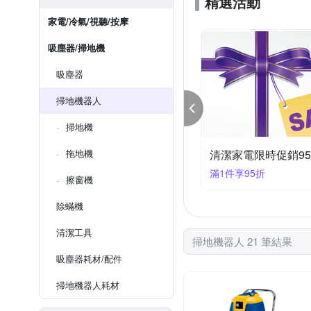
精選活動
家電/冷氣/視聽/按摩
吸塵器/掃地機
吸塵器
掃地機器人
掃地機
潔家電限時促銷85折
拖地機
清潔家電限時促銷9
件享85折
滿1件享9折
擦窗機
除蟎機
清潔工具
掃地機器人 21 筆結果
吸塵器耗材/配件
掃地機器人耗材