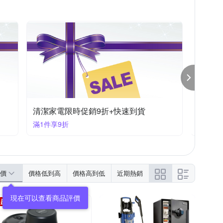
清潔家電限時促銷8折
滿1件享8折
價
價格低到高
價格高到低
近期熱銷