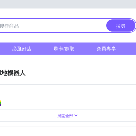
搜尋
必逛好店
刷卡/超取
會員專享
掃地機器人
沿牆走
電池
直線清掃
隨機走
V
110V
220V
展開全部