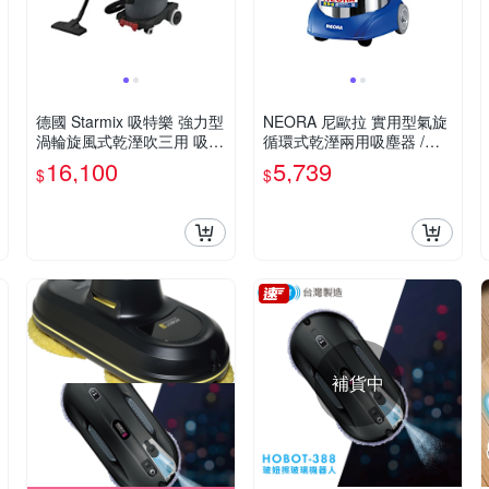
德國 Starmix 吸特樂 強力型
NEORA 尼歐拉 實用型氣旋
渦輪旋風式乾溼吹三用 吸塵
循環式乾溼兩用吸塵器 /台
器 /台 NSG-1420
AS-150
16,100
5,739
$
$
補貨中