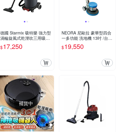
德國 Starmix 吸特樂 強力型
NEORA 尼歐拉 豪華型四合
渦輪旋風式乾溼吹三用吸塵
一多功能 洗地機 13吋 /台 N
器 /台 NSG uClean-1432
C175-13
17,250
19,550
$
$
補貨中