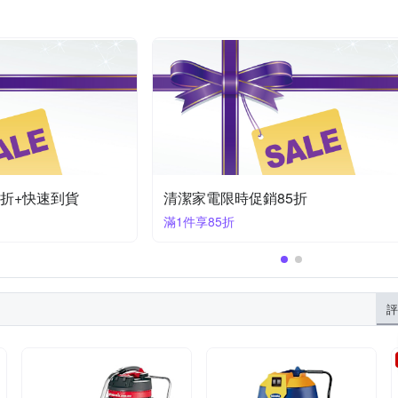
折+快速到貨
清潔家電限時促銷8折
滿1件享8折
評