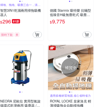
掃地、拖地、吸塵三合一，清潔
好幫手
智慧3IN1乾濕兩用掃拖吸機
德國 Starmix 吸特樂 抗蟎型
器人
低噪音H級無塵乾式 吸塵器
/台 TSC-1214 HEPA
296
9,775
81折
$
$
限時下殺
券
補貨中
適用多種材質地面,省心省時省力
NEORA 尼歐拉 實用型氣旋
ROYAL LOCKE 皇家洛克 輕
循環式乾溼兩用 吸塵器 /台
薄掃吸拖全自動掃地機