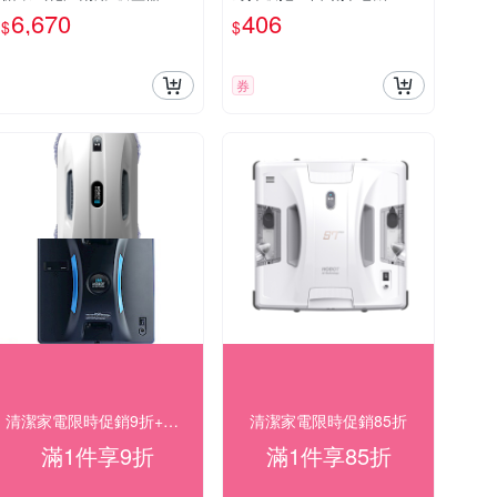
AS-300
6,670
406
$
$
券
清潔家電限時促銷9折+快速到貨
清潔家電限時促銷85折
滿1件享9折
滿1件享85折