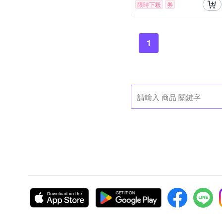
限時下殺
券
1