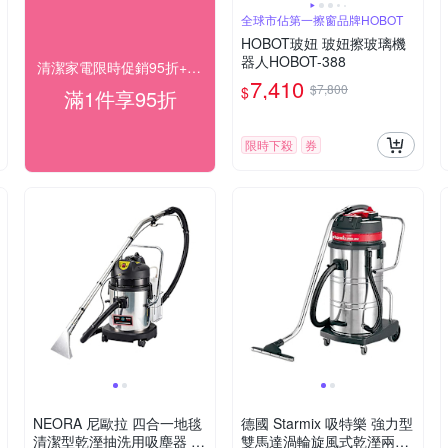
全球市佔第一擦窗品牌HOBOT
HOBOT玻妞 玻妞擦玻璃機
器人HOBOT-388
清潔家電限時促銷95折+快速到貨
7,410
$7,800
$
滿1件享95折
限時下殺
券
NEORA 尼歐拉 四合一地毯
德國 Starmix 吸特樂 強力型
清潔型乾溼抽洗用吸塵器 /
雙馬達渦輪旋風式乾溼兩用