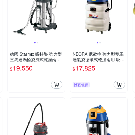
德國 Starmix 吸特樂 強力型
NEORA 尼歐拉 強力型雙馬
三馬達渦輪旋風式乾溼兩用
達氣旋循環式乾溼兩用 吸塵
吸塵器 /台 GS-3078
器 /台 AS-900
19,550
17,825
$
$
挑戰低價