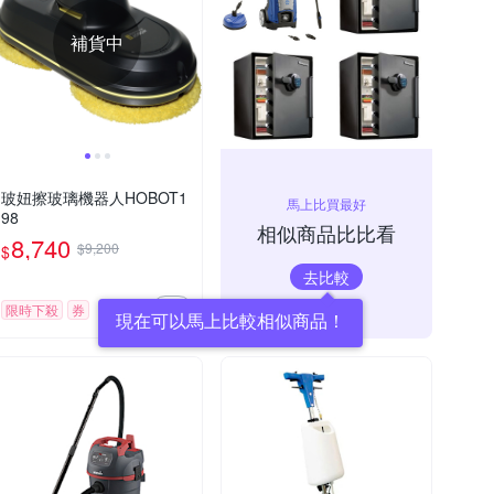
補貨中
玻妞擦玻璃機器人HOBOT1
馬上比買最好
98
相似商品比比看
8,740
$9,200
$
去比較
限時下殺
券
現在可以馬上比較相似商品！