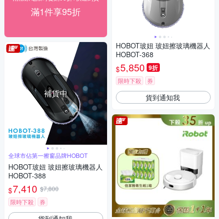
滿1件享95折
HOBOT玻妞 玻妞擦玻璃機器人
HOBOT-368
5,850
9折
$
限時下殺
券
補貨中
貨到通知我
全球市佔第一擦窗品牌HOBOT
HOBOT玻妞 玻妞擦玻璃機器人
HOBOT-388
7,410
$7,800
$
限時下殺
券
貨到通知我