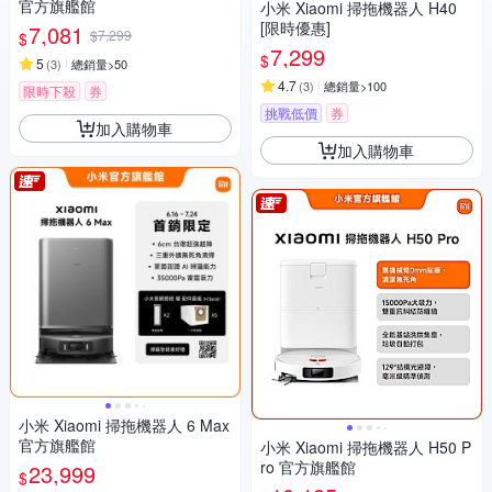
官方旗艦館
小米 Xiaomi 掃拖機器人 H40
[限時優惠]
7,081
$7,299
$
7,299
$
5
(
3
)
總銷量>50
4.7
(
3
)
總銷量>100
限時下殺
券
挑戰低價
券
加入購物車
加入購物車
小米 Xiaomi 掃拖機器人 6 Max
官方旗艦館
小米 Xiaomi 掃拖機器人 H50 P
ro 官方旗艦館
23,999
$