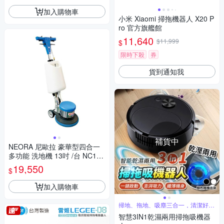
加入購物車
小米 Xiaomi 掃拖機器人 X20 P
ro 官方旗艦館
11,640
$11,999
$
限時下殺
券
貨到通知我
補貨中
NEORA 尼歐拉 豪華型四合一
多功能 洗地機 13吋 /台 NC175
-13
19,550
$
加入購物車
掃地、拖地、吸塵三合一，清潔好幫
手
智慧3IN1乾濕兩用掃拖吸機器