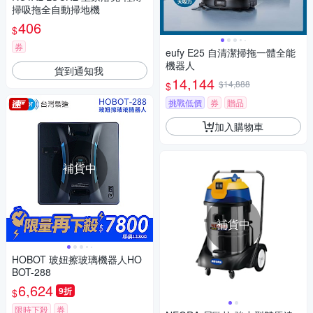
掃吸拖全自動掃地機
406
$
券
eufy E25 自清潔掃拖一體全能
機器人
貨到通知我
14,144
$14,888
$
挑戰低價
券
贈品
加入購物車
補貨中
補貨中
HOBOT 玻妞擦玻璃機器人HO
BOT-288
6,624
9折
$
限時下殺
券