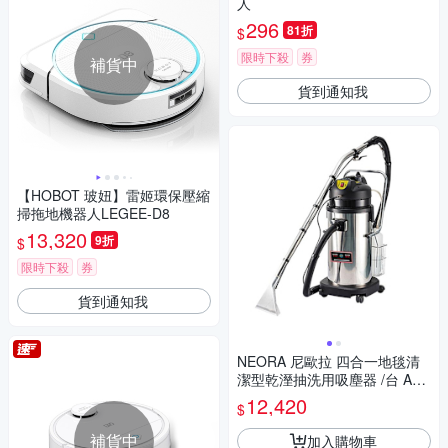
人
296
81折
$
限時下殺
券
補貨中
貨到通知我
【HOBOT 玻妞】雷姬環保壓縮
掃拖地機器人LEGEE-D8
13,320
9折
$
限時下殺
券
貨到通知我
NEORA 尼歐拉 四合一地毯清
潔型乾溼抽洗用吸塵器 /台 AS-
400 SC
12,420
$
補貨中
加入購物車