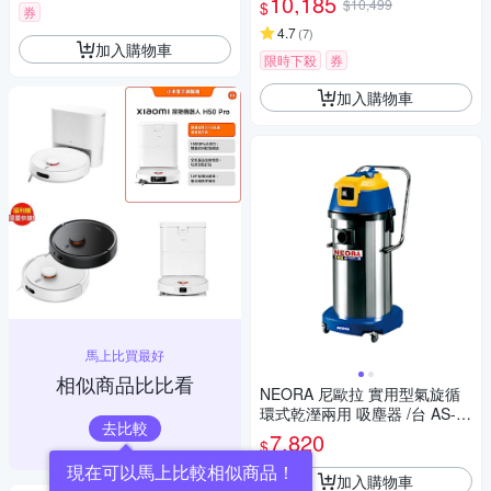
10,185
$10,499
$
券
4.7
(
7
)
加入購物車
限時下殺
券
加入購物車
馬上比買最好
相似商品比比看
NEORA 尼歐拉 實用型氣旋循
環式乾溼兩用 吸塵器 /台 AS-4
去比較
00
7,820
$
現在可以馬上比較相似商品！
加入購物車