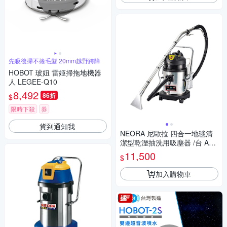
先吸後掃不捲毛髮 20mm越野跨障
HOBOT 玻妞 雷姬掃拖地機器
人 LEGEE-Q10
8,492
86折
$
限時下殺
券
貨到通知我
NEORA 尼歐拉 四合一地毯清
潔型乾溼抽洗用吸塵器 /台 AS-
200 SC
11,500
$
加入購物車