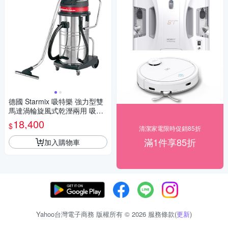
德國 Starmix 吸特樂 強力型雙
馬達渦輪旋風式乾溼兩用 吸塵
器 /台 GS-2078
18,400
$
清潔家電限時促銷85折
滿1件享85折
加入購物車
Yahoo台灣電子商務 版權所有 © 2026 服務條款(
更新
)