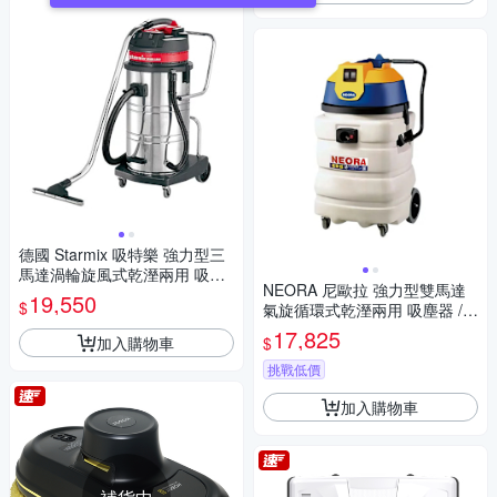
德國 Starmix 吸特樂 強力型三
馬達渦輪旋風式乾溼兩用 吸塵
NEORA 尼歐拉 強力型雙馬達
器 /台 GS-3078
19,550
$
氣旋循環式乾溼兩用 吸塵器 /台
AS-900
17,825
加入購物車
$
挑戰低價
加入購物車