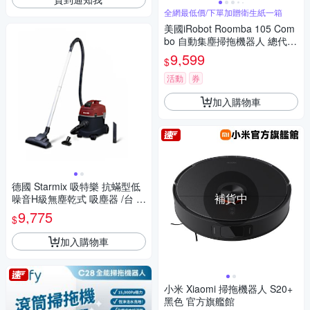
全網最低價/下單加贈衛生紙一箱
美國iRobot Roomba 105 Com
bo 自動集塵掃拖機器人 總代理
保固1+1年
9,599
$
活動
券
加入購物車
德國 Starmix 吸特樂 抗蟎型低
補貨中
噪音H級無塵乾式 吸塵器 /台 T
SC-1214 HEPA
9,775
$
加入購物車
小米 Xiaomi 掃拖機器人 S20+
黑色 官方旗艦館