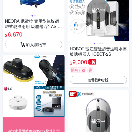
補貨中
NEORA 尼歐拉 實用型氣旋循
環式乾溼兩用 吸塵器 /台 AS-3
00
6,670
$
加入購物車
HOBOT 玻妞雙邊超音波噴水擦
玻璃機器人HOBOT-2S
9,000
9折
$
限時下殺
券
貨到通知我
補貨中
清潔家電限時促銷95折+快速到貨