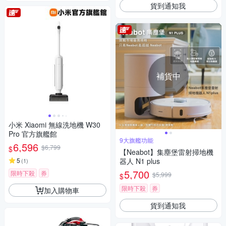
貨到通知我
補貨中
小米 Xiaomi 無線洗地機 W30
Pro 官方旗艦館
9大旗艦功能
6,596
$6,799
$
【Neabot】集塵堡雷射掃地機
5
器人 N1 plus
(
1
)
5,700
限時下殺
券
$5,999
$
限時下殺
券
加入購物車
貨到通知我