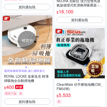
NEORA 尼歐拉 強力型雙馬達
氣旋循環式乾溼兩用吸塵器 /台
貨到通知我
AS-800
16,100
$
貨到通知我
補貨中
補貨中
適用多種材質地面,省心省時省力
ROYAL LOCKE 皇家洛克 輕薄
掃吸拖全自動掃地機
CleanMate 仿手擦拖地機(CM_
400
81折
$
FM02W)
限時下殺
券
5,533
$
貨到通知我
券