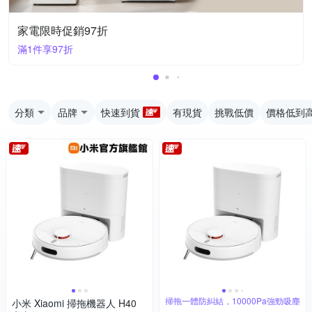
家電限時促銷97折
滿1件享97折
分類
品牌
快速到貨
有現貨
挑戰低價
價格低到
掃拖一體防糾結，10000Pa強勁吸塵
小米 Xiaomi 掃拖機器人 H40