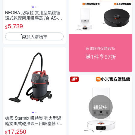
NEORA 尼歐拉 實用型氣旋循
環式乾溼兩用吸塵器 /台 AS-15
0
5,739
$
加入購物車
家電限時促銷97折
滿1件享97折
補貨中
德國 Starmix 吸特樂 強力型渦
輪旋風式乾溼吹三用吸塵器 /台
NSG uClean-1432
17,250
$