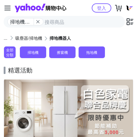
Yahoo購物中心
登入
掃地機器
人
吸塵器/掃地機
掃地機器人
全部
掃地機
擦窗機
拖地機
分類
精選活動