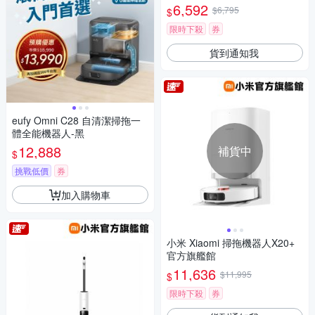
6,592
$6,795
$
限時下殺
券
貨到通知我
eufy Omni C28 自清潔掃拖一
體全能機器人-黑
12,888
補貨中
$
挑戰低價
券
加入購物車
小米 Xiaomi 掃拖機器人X20+
官方旗艦館
11,636
$11,995
$
限時下殺
券