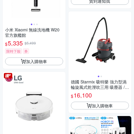
貨到通知我
小米 Xiaomi 無線洗地機 W20
官方旗艦館
5,335
$5,499
$
限時下殺
券
加入購物車
德國 Starmix 吸特樂 強力型渦
輪旋風式乾溼吹三用 吸塵器 /台
NSG-1420
16,100
$
加入購物車