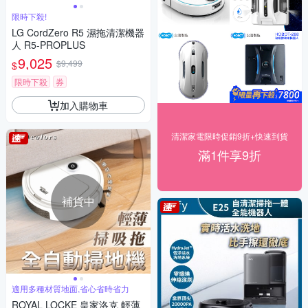
限時下殺!
LG CordZero R5 濕拖清潔機器
人 R5-PROPLUS
9,025
$9,499
$
限時下殺
券
加入購物車
清潔家電限時促銷9折+快速到貨
滿1件享9折
補貨中
適用多種材質地面,省心省時省力
ROYAL LOCKE 皇家洛克 輕薄