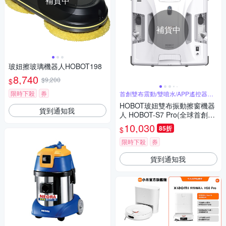
補貨中
補貨中
玻妞擦玻璃機器人HOBOT198
8,740
$9,200
$
限時下殺
券
首創雙布震動/雙噴水/APP遙控器雙
控制
HOBOT玻妞雙布振動擦窗機器
貨到通知我
人 HOBOT-S7 Pro(全球首創雙
布震動/雙噴水/APP遙控器雙控
10,030
85折
$
制)
限時下殺
券
貨到通知我