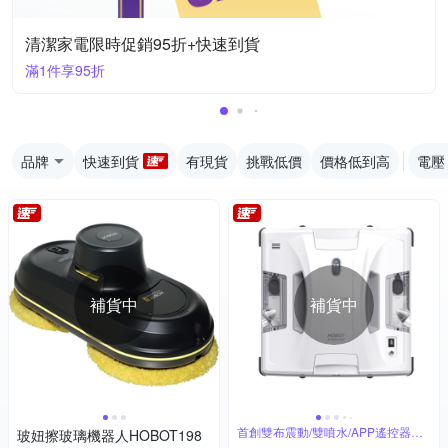
清潔家電限時促銷95折+快速到貨
滿1件享95折
品牌
快速到貨
有現貨
挑戰低價
價格低到高
電壓
補貨中
補貨中
首創雙布震動/雙噴水/APP遙控器雙
玻妞擦玻璃機器人HOBOT198
控制