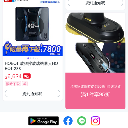
貨到通知我
補貨中
HOBOT 玻妞擦玻璃機器人HO
BOT-288
6,624
9折
$
限時下殺
券
清潔家電限時促銷95折+快速到貨
滿1件享95折
貨到通知我