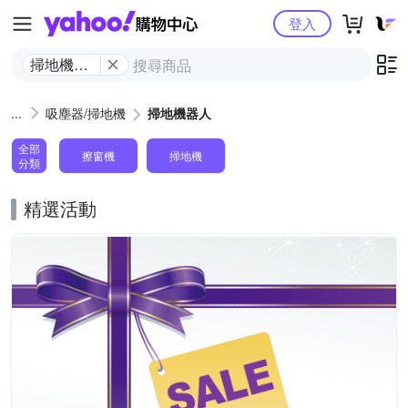
Yahoo購物中心
登入
掃地機器
人
吸塵器/掃地機
掃地機器人
全部
擦窗機
掃地機
分類
精選活動