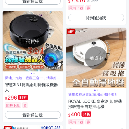
貨到通知我
$
限時下殺
券
貨到通知我
補貨中
補貨中
掃地、拖地、吸塵三合一，清潔好幫
手
智慧3IN1乾濕兩用掃拖吸機器
人
適用多種材質地面,省心省時省力
296
81折
$
ROYAL LOCKE 皇家洛克 輕薄
限時下殺
券
掃吸拖全自動掃地機
400
81折
貨到通知我
$
限時下殺
券