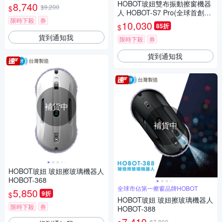
HOBOT玻妞雙布振動擦窗機器
8,740
$9,200
$
人 HOBOT-S7 Pro(全球首創雙
限時下殺
券
布震動/雙噴水/APP遙控器雙控
10,030
85折
$
制)
貨到通知我
限時下殺
券
貨到通知我
補貨中
補貨中
HOBOT玻妞 玻妞擦玻璃機器人
HOBOT-368
全球市佔第一擦窗品牌HOBOT
5,850
9折
$
HOBOT玻妞 玻妞擦玻璃機器人
限時下殺
券
HOBOT-388
7,410
$7,800