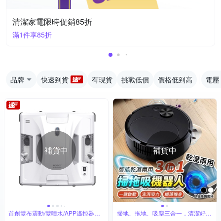
清潔家電限時促銷85折
滿1件享85折
品牌
快速到貨
有現貨
挑戰低價
價格低到高
電壓
補貨中
補貨中
首創雙布震動/雙噴水/APP遙控器雙
掃地、拖地、吸塵三合一，清潔好幫
控制
手