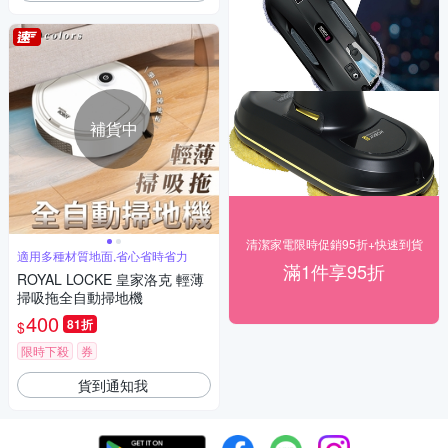
補貨中
清潔家電限時促銷95折+快速到貨
適用多種材質地面,省心省時省力
滿1件享95折
ROYAL LOCKE 皇家洛克 輕薄
掃吸拖全自動掃地機
400
81折
$
限時下殺
券
貨到通知我