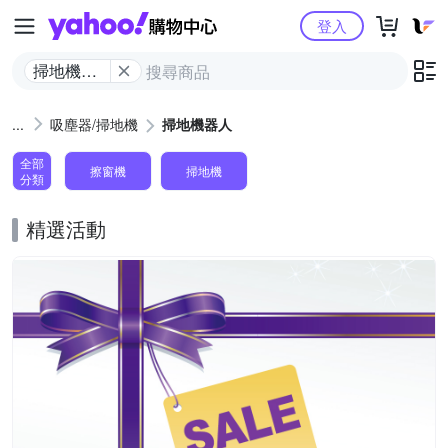
Yahoo購物中心
登入
掃地機器
人
吸塵器/掃地機
掃地機器人
全部
擦窗機
掃地機
分類
精選活動