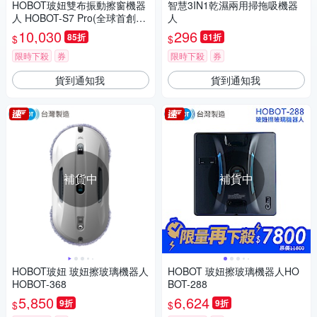
HOBOT玻妞雙布振動擦窗機器
智慧3IN1乾濕兩用掃拖吸機器
人 HOBOT-S7 Pro(全球首創雙
人
布震動/雙噴水/APP遙控器雙控
10,030
296
85折
81折
$
$
制)
限時下殺
券
限時下殺
券
貨到通知我
貨到通知我
補貨中
補貨中
HOBOT玻妞 玻妞擦玻璃機器人
HOBOT 玻妞擦玻璃機器人HO
HOBOT-368
BOT-288
5,850
6,624
9折
9折
$
$