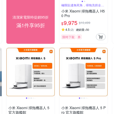
極限貼邊無死角，掃拖洗烘全能
清潔
小米 Xiaomi 掃拖機器人 H5
0 Pro
清潔家電限時促銷95折
9,975
$10,499
$
滿1件享95折
4.5
(
2
)
總銷量>50
限時下殺
券
小米 Xiaomi 掃拖機器人 5
小米 Xiaomi 掃拖機器人 5 P
官方旗艦館
ro 官方旗艦館