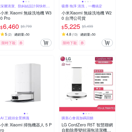
深層清潔、防糾結設計與快乾效
吸塵 拖淨 清洗，一機搞定
果
小米 Xiaomi 無線洗地機 W3
小米Xiaomi 無線洗地機 W2
0 Pro
0 台灣公司貨
6,460
5,225
$6,799
$5,499
$
$
5
4.8
(
2
)
總銷量>50
(
13
)
總銷量>50
限時下殺
券
限時下殺
券
AI 三鏡頭全景辨識
購衷心會員加碼回饋
小米 Xiaomi 掃拖機器人 5 P
LG CordZero R5T 智慧聯網
ro
自動除塵變頻濕拖清潔機器