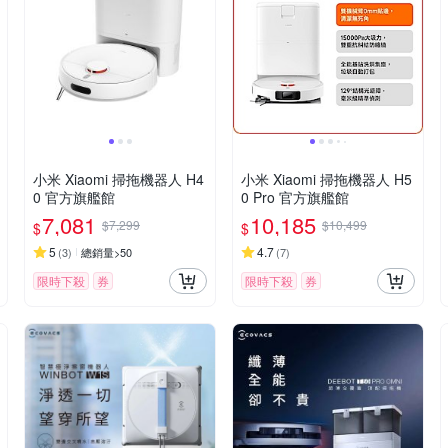
小米 Xiaomi 掃拖機器人 H4
小米 Xiaomi 掃拖機器人 H5
0 官方旗艦館
0 Pro 官方旗艦館
7,081
10,185
$7,299
$10,499
$
$
5
4.7
(
3
)
總銷量>50
(
7
)
限時下殺
券
限時下殺
券