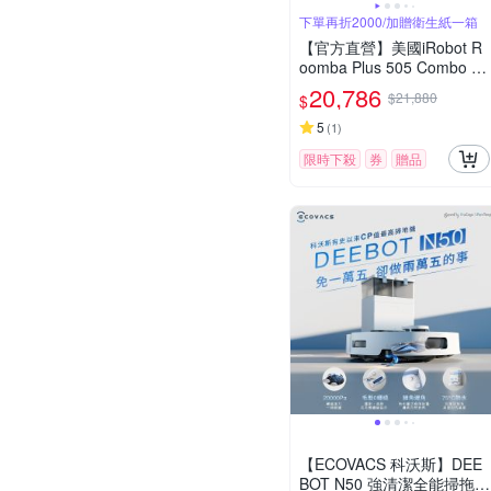
下單再折2000/加贈衛生紙一箱
【官方直營】美國iRobot R
oomba Plus 505 Combo 全
能熱旋風延邊掃拖機器人 總
20,786
$21,880
$
代理保固1+1年
5
(
1
)
限時下殺
券
贈品
【ECOVACS 科沃斯】DEE
BOT N50 強清潔全能掃拖機