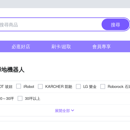
搜尋
必逛好店
刷卡/超取
會員專享
掃地機器人
OT 玻妞
KARCHER 凱馳
LG 樂金
Roborock 
iRobot
20～30坪
30坪以上
潔模式
USB充電
5小時以上
直線清掃
沿牆走
Z字型
螺旋型
之字型
V
100V
240V
展開全部