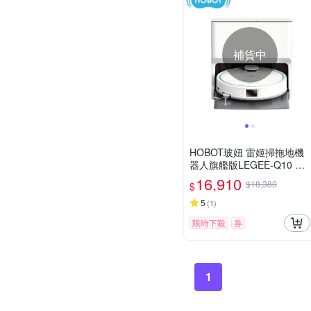
補貨中
HOBOT玻妞 雷姬掃拖地機
器人旗艦版LEGEE-Q10 Pro
-
16,910
$18,380
$
5
(
1
)
限時下殺
券
1