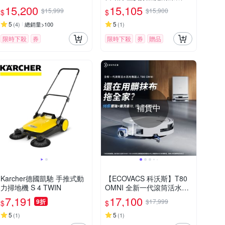
人 R5-ULTIMATE1 贈好禮
15,200
15,105
$15,999
$15,900
$
$
5
5
(
4
)
總銷量>100
(
1
)
限時下殺
券
限時下殺
券
贈品
補貨中
Karcher德國凱馳 手推式動
【ECOVACS 科沃斯】T80
力掃地機 S 4 TWIN
OMNI 全新一代滾筒活水洗
地機器人 (邊洗邊拖/16倍壓
7,191
17,100
9折
$17,999
$
$
強/無縫貼邊)
5
5
(
1
)
(
1
)