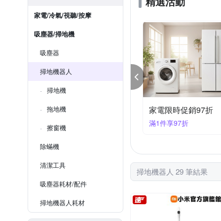
精選活動
家電/冷氣/視聽/按摩
吸塵器/掃地機
吸塵器
掃地機器人
掃地機
末下殺★指定家電95折
拖地機
清潔家電限時促銷8
件享95折
滿1件享85折
擦窗機
除蟎機
清潔工具
掃地機器人 29 筆結果
吸塵器耗材/配件
掃地機器人耗材