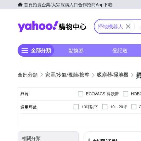
首頁
拍賣
企業/大宗採購入口
合作招商
App下載
Yahoo購物中心
掃地機器人
全部分類
點換券
登記送
家電/冷氣/視聽/按摩
吸塵器/掃地機
ECOVACS 科沃斯
HOB
品牌
10坪以下
10～20坪
適用坪數
品牌名稱
雷射掃描建立地圖
3~5小時
自動回充
直立式
電池
3小時以下
手動充電
濕布清
110V
110~220
電壓
清潔模式
充電時間
電池充電模式
顏色
型式
相關分類