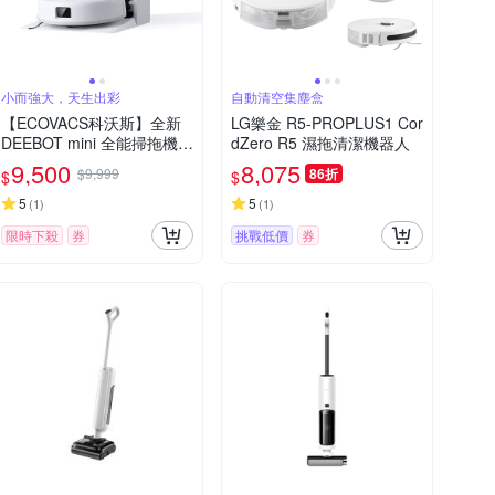
小而強大，天生出彩
自動清空集塵盒
【ECOVACS科沃斯】全新
LG樂金 R5-PROPLUS1 Cor
DEEBOT mini 全能掃拖機器
dZero R5 濕拖清潔機器人
人(超小機身/全能基站/毛髮
9,500
8,075
$9,999
86折
$
$
不纏繞/靜音清潔）
5
5
(
1
)
(
1
)
限時下殺
券
挑戰低價
券