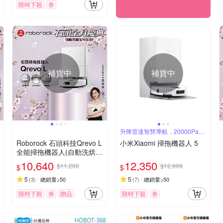
限時下殺
券
補貨中
補貨中
升降雷達智慧導航，20000Pa鯨
吞吸力
Roborock 石頭科技Qrevo L
小米Xiaomi 掃拖機器人 5
全能掃拖機器人(自動洗烘拖
布/自動集塵/10000Pa吸力/
10,640
12,350
$11,200
$12,999
$
$
零纏繞邊刷)
5
5
(
3
)
總銷量>50
(
7
)
總銷量>50
限時下殺
券
贈品
限時下殺
券