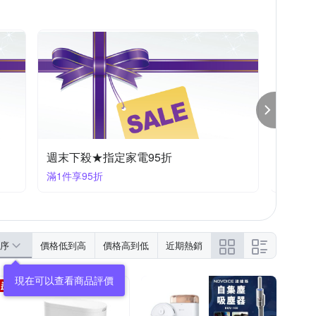
清潔家電限時促銷9折
清潔家
滿1件享9折
滿1件享
序
價格低到高
價格高到低
近期熱銷