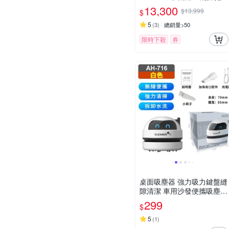
器人(20000Pa/雙恆貼邊/全
13,300
$13,999
$
能基站)
5
(
3
)
總銷量>50
限時下殺
券
桌面吸塵器 強力吸力鍵盤縫
隙清潔 車用沙發便攜吸塵器
學生辦公清潔神器 迷你無線
299
$
USB充電款
5
(
1
)