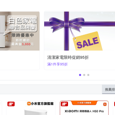
5折
家電限時促銷95折
滿1件享95折
推薦排