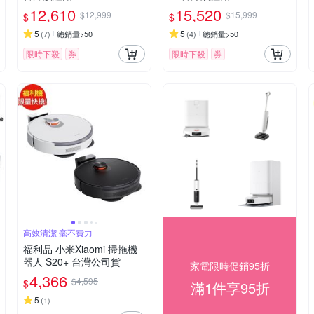
12,610
15,520
$12,999
$15,999
$
$
5
5
(
7
)
總銷量>50
(
4
)
總銷量>50
限時下殺
券
限時下殺
券
高效清潔 毫不費力
福利品 小米Xiaomi 掃拖機
器人 S20+ 台灣公司貨
家電限時促銷95折
4,366
$4,595
$
滿1件享95折
5
(
1
)