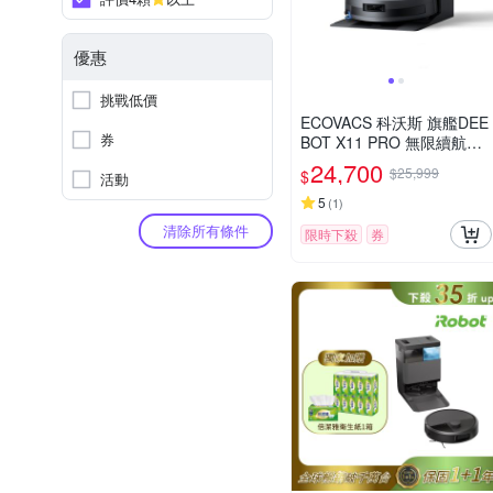
優惠
挑戰低價
ECOVACS 科沃斯 旗艦DEE
券
BOT X11 PRO 無限續航滾
筒洗地機器人
24,700
$25,999
$
活動
5
(
1
)
清除所有條件
限時下殺
券