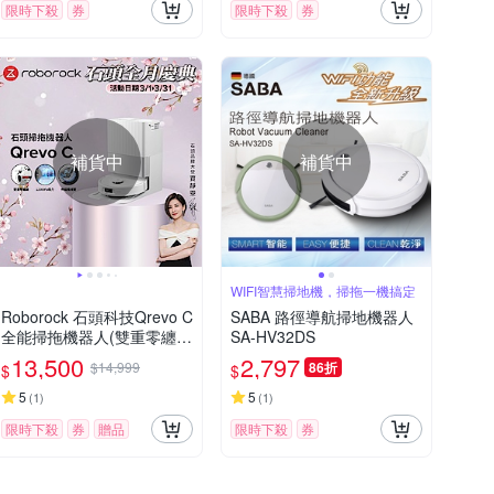
限時下殺
券
限時下殺
券
補貨中
補貨中
WIFI智慧掃地機，掃拖一機搞定
Roborock 石頭科技Qrevo C
SABA 路徑導航掃地機器人
全能掃拖機器人(雙重零纏
SA-HV32DS
繞/12000Pa吸力/伸縮機械
13,500
2,797
$14,999
86折
$
$
臂/45度烘乾)
5
5
(
1
)
(
1
)
限時下殺
券
贈品
限時下殺
券