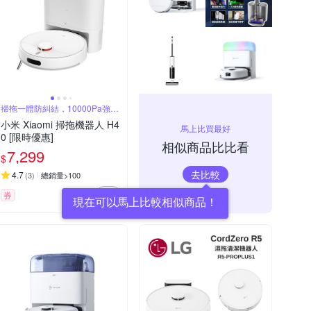
掃拖一體防糾結，10000Pa強勁
吸塵
小米 Xiaomi 掃拖機器人 H4
馬上比買最好
0 [限時優惠]
相似商品比比看
7,299
$
去比較
4.7
(
3
)
總銷量>100
券
現在可以馬上比較相似商品！