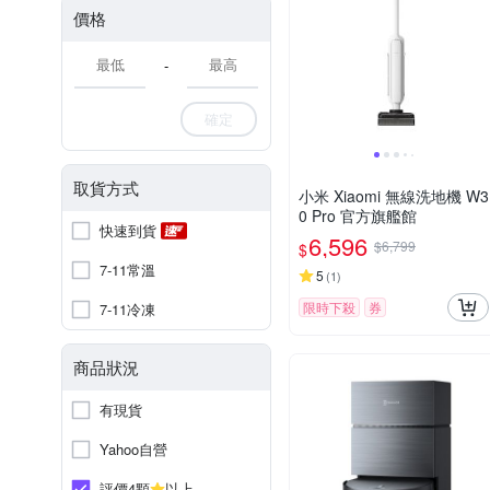
價格
-
確定
取貨方式
小米 Xiaomi 無線洗地機 W3
0 Pro 官方旗艦館
快速到貨
6,596
$6,799
$
7-11常溫
5
(
1
)
限時下殺
券
7-11冷凍
商品狀況
有現貨
Yahoo自營
評價4顆
以上