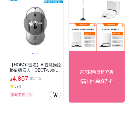
補貨中
【HOBOT玻妞】AI智慧操控
擦窗機器人 HOBOT-368(適
家電限時促銷97折
應各種表面/APP搖控/擦窗
4,857
$5,112
$
滿1件享97折
機/擦玻璃機)
5
(
1
)
限時下殺
券