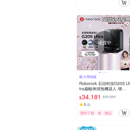
補貨中
吸力增強版
Roborock 石頭科技G20S Ul
tra扁幅俠掃拖機器人 增強
版(7.98超薄/星陣導航/零纏
34,181
$35,980
$
繞/底盤升降/恆濕拖地/80度
熱水洗/22000PA)
5
(
2
)
限時下殺
券
贈品