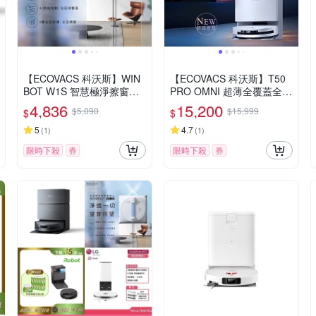
【ECOVACS 科沃斯】WIN
【ECOVACS 科沃斯】T50
BOT W1S 智慧極淨擦窗機
PRO OMNI 超薄全覆蓋全能
器人
旗艦掃拖機器人
4,836
15,200
$5,090
$15,999
$
$
5
4.7
(
1
)
(
1
)
限時下殺
券
限時下殺
券