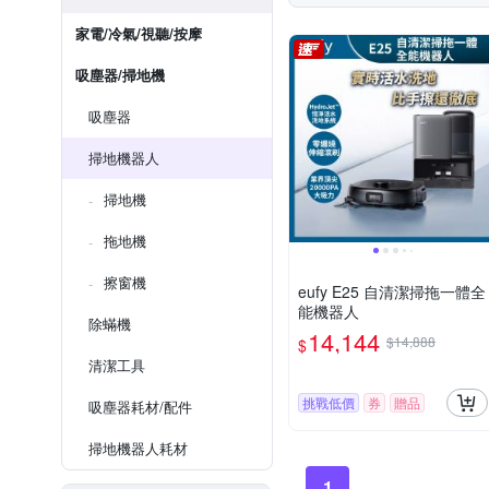
家電/冷氣/視聽/按摩
吸塵器/掃地機
吸塵器
掃地機器人
掃地機
拖地機
擦窗機
eufy E25 自清潔掃拖一體全
能機器人
除蟎機
14,144
$14,888
$
清潔工具
挑戰低價
券
贈品
吸塵器耗材/配件
掃地機器人耗材
1