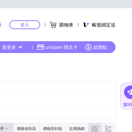
購物車
帳號綁定送
登入
看更多
uniopen 聯名卡
超贈點
序
價格低到高
價格高到低
近期熱銷