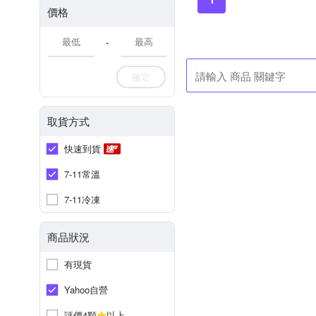
價格
-
確定
取貨方式
快速到貨
7-11常溫
7-11冷凍
商品狀況
有現貨
Yahoo自營
評價4顆
以上