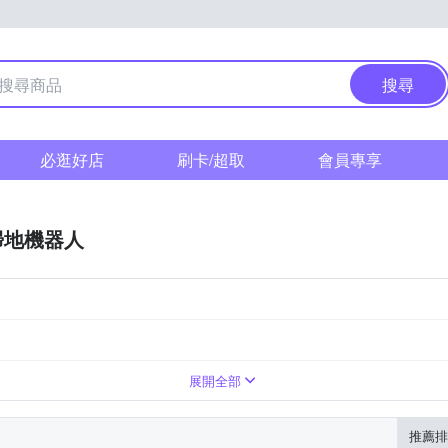
搜尋
必逛好店
刷卡/超取
會員專享
掃地機器人
展開全部
推薦排