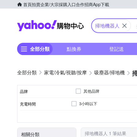
首頁
拍賣
企業/大宗採購入口
合作招商
App下載
Yahoo購物中心
掃地機器人
全部分類
點換券
登記送
家電/冷氣/視聽/按摩
吸塵器/掃地機
其他品牌
品牌
3小時以下
充電時間
品牌名稱
雷射掃描建立地圖
10坪以下
自動回充
110V
清潔模式
適用坪數
電壓
電池充電模式
顏色
掃地機器人 1 筆結果
相關分類