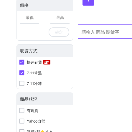
價格
-
確定
取貨方式
快速到貨
7-11常溫
7-11冷凍
商品狀況
有現貨
Yahoo自營
評價4顆
以上