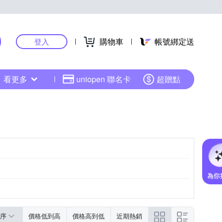
購物車
帳號綁定送
登入
看更多
uniopen 聯名卡
超贈點
序
價格低到高
價格高到低
近期熱銷