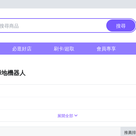
搜尋
必逛好店
刷卡/超取
會員專享
掃地機器人
展開全部
推薦排