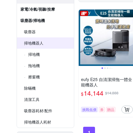
家電/冷氣/視聽/按摩
吸塵器/掃地機
吸塵器
掃地機器人
掃地機
拖地機
擦窗機
eufy E25 自清潔掃拖一體全
能機器人
除蟎機
14,144
$14,888
$
清潔工具
挑戰低價
券
贈品
吸塵器耗材/配件
掃地機器人耗材
1