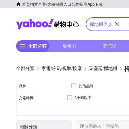
首頁
拍賣
企業/大宗採購入口
合作招商
App下載
Yahoo購物中心
掃地機器人
全部分類
點換券
登記送
家電/冷氣/視聽/按摩
吸塵器/掃地機
其他品牌
品牌
3小時以下
充電時間
品牌名稱
雷射掃描建立地圖
10坪以下
自動回充
110V
清潔模式
適用坪數
電壓
電池充電模式
顏色
掃地機器人 1 筆結果
相關分類