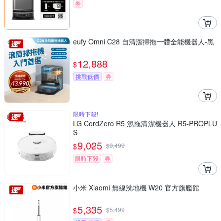
券
eufy Omni C28 自清潔掃拖一體全能機器人-黑
12,888
$
挑戰低價
券
限時下殺!
LG CordZero R5 濕拖清潔機器人 R5-PROPLU
S
9,025
$
$
9,499
限時下殺
券
小米 Xiaomi 無線洗地機 W20 官方旗艦館
5,335
$
$
5,499