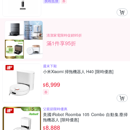
挑戰低價
券
清潔家電限時促銷95折
滿1件享95折
週末下殺
小米Xiaomi 掃拖機器人 H40 [限時優惠]
6,999
$
券
父親節限時優惠
美國iRobot Roomba 105 Combo 自動集塵掃
拖機器人 [限時優惠]
8,888
$