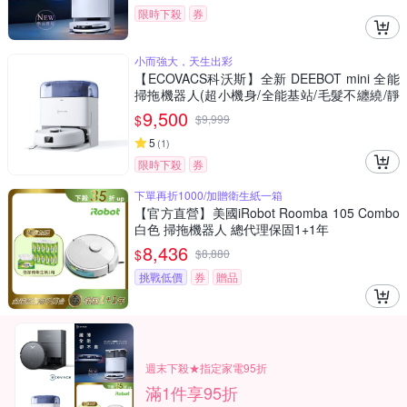
限時下殺
券
小而強大，天生出彩
【ECOVACS科沃斯】全新 DEEBOT mini 全能
掃拖機器人(超小機身/全能基站/毛髮不纏繞/靜
音清潔）
9,500
$
$
9,999
5
(
1
)
限時下殺
券
下單再折1000/加贈衛生紙一箱
【官方直營】美國iRobot Roomba 105 Combo
白色 掃拖機器人 總代理保固1+1年
8,436
$
$
8,880
挑戰低價
券
贈品
週末下殺★指定家電95折
滿1件享95折