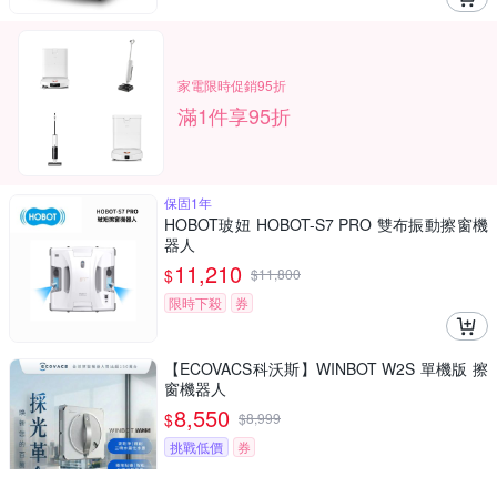
家電限時促銷95折
滿1件享95折
保固1年
HOBOT玻妞 HOBOT-S7 PRO 雙布振動擦窗機
器人
11,210
$
$
11,800
限時下殺
券
【ECOVACS科沃斯】WINBOT W2S 單機版 擦
窗機器人
8,550
$
$
8,999
挑戰低價
券