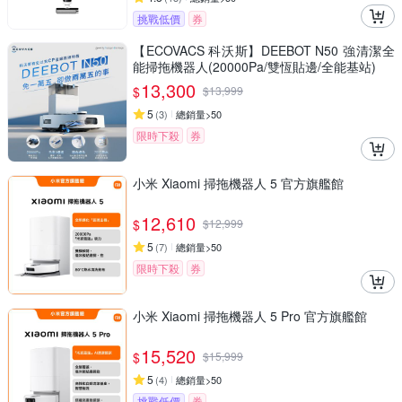
挑戰低價
券
【ECOVACS 科沃斯】DEEBOT N50 強清潔全
能掃拖機器人(20000Pa/雙恆貼邊/全能基站)
13,300
$
$
13,999
5
(
3
)
總銷量>50
限時下殺
券
小米 Xiaomi 掃拖機器人 5 官方旗艦館
12,610
$
$
12,999
5
(
7
)
總銷量>50
限時下殺
券
小米 Xiaomi 掃拖機器人 5 Pro 官方旗艦館
15,520
$
$
15,999
5
(
4
)
總銷量>50
挑戰低價
券