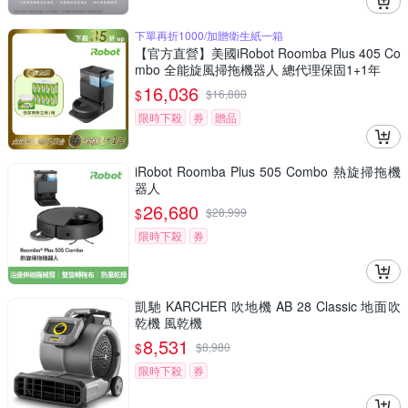
下單再折1000/加贈衛生紙一箱
【官方直營】美國iRobot Roomba Plus 405 Co
mbo 全能旋風掃拖機器人 總代理保固1+1年
16,036
$
$
16,880
限時下殺
券
贈品
iRobot Roomba Plus 505 Combo 熱旋掃拖機
器人
26,680
$
$
28,999
限時下殺
券
凱馳 KARCHER 吹地機 AB 28 Classic 地面吹
乾機 風乾機
8,531
$
$
8,980
限時下殺
券