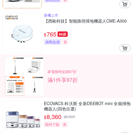
新機上市
【西歐科技】智能路徑掃地機器人CME-A300
765
$
86折
挑戰低價
券
家電限時促銷97折
滿1件享97折
ECOVACS 科沃斯 全新DEEBOT mini 全能掃拖
機器人(四色任選)
8,360
$
$
8,800
限時下殺
券