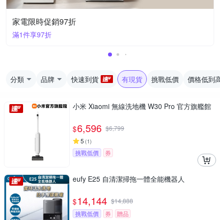
家電限時促銷97折
滿1件享97折
分類
品牌
快速到貨
有現貨
挑戰低價
價格低到
小米 Xiaomi 無線洗地機 W30 Pro 官方旗艦館
6,596
$
$
6,799
5
(
1
)
挑戰低價
券
eufy E25 自清潔掃拖一體全能機器人
14,144
$
$
14,888
挑戰低價
券
贈品