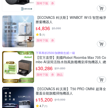
限時下殺
券
【ECOVACS 科沃斯】WINBOT W1S 智慧極淨
擦窗機器人
4,836
$
$
5,090
5
(
1
)
限時下殺
券
下單再折2500/加贈衛生紙一箱
【官方直營】美國iRobot Roomba Max 705 Co
mbo AI滾筒活熱水熱風旗艦機皇掃拖機器人 總
代理保固1+1年
30,286
$
$
31,880
限時下殺
券
贈品
【ECOVACS 科沃斯】T50 PRO OMNI 超薄全
覆蓋全能旗艦掃拖機器人
15,200
$
$
15,999
4.7
(
1
)