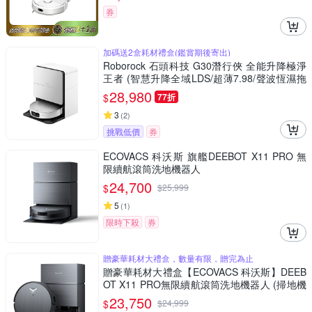
券
加碼送2盒耗材禮盒(鑑賞期後寄出)
Roborock 石頭科技 G30潛行俠 全能升降極淨
王者 (智慧升降全域LDS/超薄7.98/聲波恆濕拖
地/22000Pa)
28,980
$
77折
3
(
2
)
挑戰低價
券
ECOVACS 科沃斯 旗艦DEEBOT X11 PRO 無
限續航滾筒洗地機器人
24,700
$
$
25,999
5
(
1
)
限時下殺
券
贈豪華耗材大禮盒，數量有限，贈完為止
贈豪華耗材大禮盒【ECOVACS 科沃斯】DEEB
OT X11 PRO無限續航滾筒洗地機器人 (掃地機
器人)
23,750
$
$
24,999