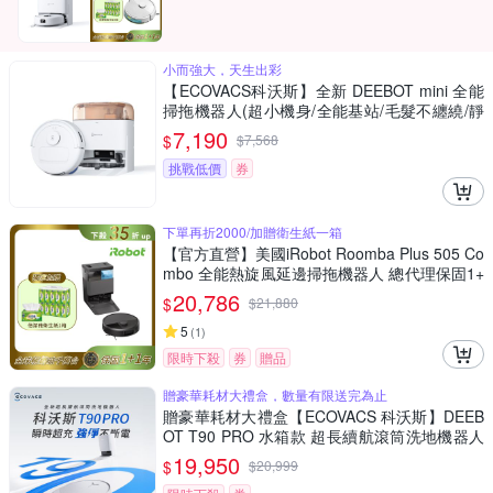
小而強大，天生出彩
【ECOVACS科沃斯】全新 DEEBOT mini 全能
掃拖機器人(超小機身/全能基站/毛髮不纏繞/靜
音清潔）
7,190
$
$
7,568
挑戰低價
券
下單再折2000/加贈衛生紙一箱
【官方直營】美國iRobot Roomba Plus 505 Co
mbo 全能熱旋風延邊掃拖機器人 總代理保固1+
1年
20,786
$
$
21,880
5
(
1
)
限時下殺
券
贈品
贈豪華耗材大禮盒，數量有限送完為止
贈豪華耗材大禮盒【ECOVACS 科沃斯】DEEB
OT T90 PRO 水箱款 超長續航滾筒洗地機器人
(32路增壓滾筒洗地/3萬吸力/氮化鎵閃充)
19,950
$
$
20,999