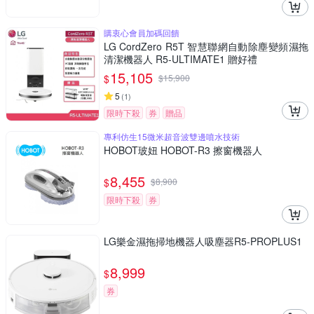
購衷心會員加碼回饋
LG CordZero R5T 智慧聯網自動除塵變頻濕拖
清潔機器人 R5-ULTIMATE1 贈好禮
15,105
$
$
15,900
5
(
1
)
限時下殺
券
贈品
專利仿生15微米超音波雙邊噴水技術
HOBOT玻妞 HOBOT-R3 擦窗機器人
8,455
$
$
8,900
限時下殺
券
LG樂金濕拖掃地機器人吸塵器R5-PROPLUS1
8,999
$
券