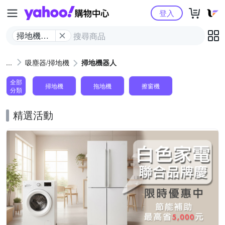
Yahoo購物中心
登入
掃地機器
人
吸塵器/掃地機
掃地機器人
全部
掃地機
拖地機
擦窗機
分類
精選活動