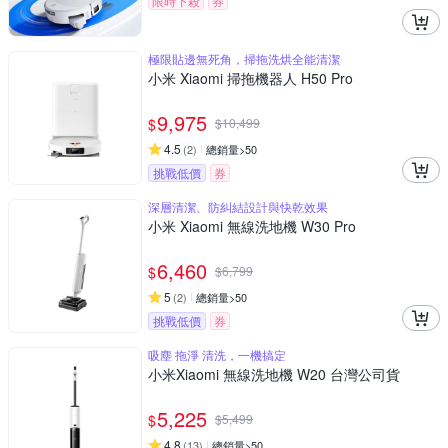
限時下殺
券
極限貼邊無死角，掃拖洗烘全能清潔
小米 Xiaomi 掃拖機器人 H50 Pro
9,975
$
$
10,499
4.5
(
2
)
總銷量>50
挑戰低價
券
深層清潔、防糾結設計與快乾效果
小米 Xiaomi 無線洗地機 W30 Pro
6,460
$
$
6,799
5
(
2
)
總銷量>50
挑戰低價
券
吸塵 拖淨 清洗，一機搞定
小米Xiaomi 無線洗地機 W20 台灣公司貨
5,225
$
$
5,499
4.8
(
13
)
總銷量>50