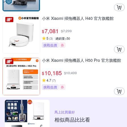
小米 Xiaomi 掃拖機器人 H40 官方旗艦館
7,081
$
$
7,299
5
(
3
)
總銷量>50
挑戰低價
券
小米 Xiaomi 掃拖機器人 H50 Pro 官方旗艦館
10,185
$
$
10,499
4.7
(
7
)
挑戰低價
券
馬上比買最好
相似商品比比看