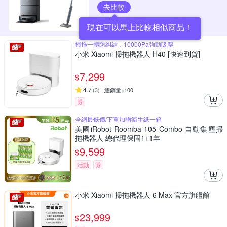
去比較
現在可以馬上比較相似商品！
掃拖一體防糾結，10000Pa強勁吸塵
小米 Xiaomi 掃拖機器人 H40 [快速到貨]
7,299
$
4.7
(
3
)
總銷量>100
券
全網最低價/下單加贈衛生紙一箱
美國iRobot Roomba 105 Combo 自動集塵掃
拖機器人 總代理保固1+1年
9,599
$
活動
券
小米 Xiaomi 掃拖機器人 6 Max 官方旗艦館
23,999
$