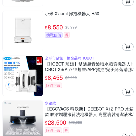
小米 Xiaomi 掃拖機器人 H50
8,550
$
$
8,999
挑戰低價
券
全球市佔第一擦窗品牌HOBOT
【HOBOT 玻妞】雙邊超音波噴水擦窗機器人H
OBOT-2S(AI路徑規畫/APP搖控/完美角落清潔/
擦窗機/擦玻璃機)
8,455
$
$
8,900
限時下殺
水箱款
【ECOVACS 科沃斯】DEEBOT X12 PRO 水箱
款 噴溶增壓滾筒洗地機器人 高壓噴射清潔液水/
氮化鎵超充/掃地機器人
28,500
$
$
29,999
限時下殺
券