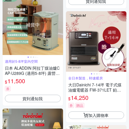
貨到通知我
補貨中
適用於5-8坪室內空間
日本 ALADDIN 阿拉丁煤油爐C
AP-U289G (適用5-8坪) 露營推
薦
全日本製造，秒速暖房
11,500
$
大日Dainichi 7-14坪 電子式煤
券
油爐電暖器 FW-371LET 鉑金
棕
14,250
貨到通知我
$
券
贈品
加入購物車