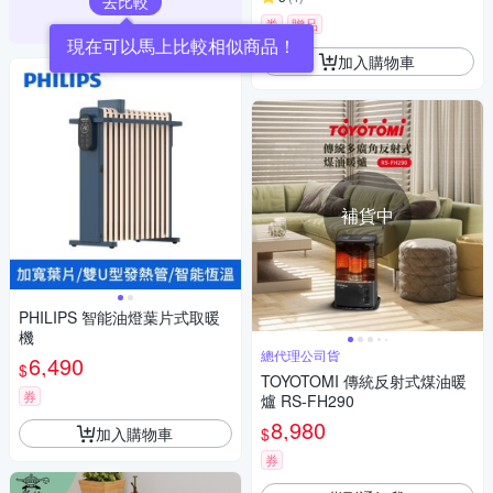
去比較
券
贈品
現在可以馬上比較相似商品！
加入購物車
補貨中
PHILIPS 智能油燈葉片式取暖
機
總代理公司貨
6,490
$
TOYOTOMI 傳統反射式煤油暖
券
爐 RS-FH290
8,980
加入購物車
$
券