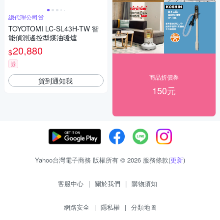
總代理公司貨
TOYOTOMI LC-SL43H-TW 智
能偵測遙控型煤油暖爐
20,880
$
券
商品折價券
貨到通知我
150元
Yahoo台灣電子商務 版權所有 © 2026 服務條款(
更新
)
客服中心
|
關於我們
|
購物須知
網路安全
|
隱私權
|
分類地圖