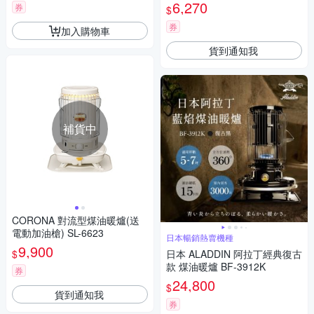
P10 (綠色)
6,270
券
$
券
加入購物車
貨到通知我
補貨中
CORONA 對流型煤油暖爐(送
電動加油槍) SL-6623
日本暢銷熱賣機種
9,900
$
日本 ALADDIN 阿拉丁經典復古
款 煤油暖爐 BF-3912K
券
24,800
$
貨到通知我
券