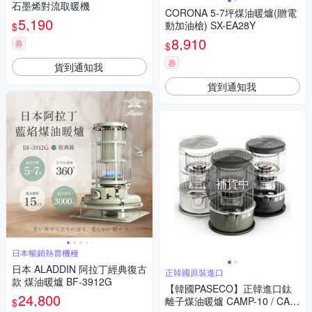
石墨烯對流取暖機
CORONA 5-7坪煤油暖爐(贈電
5,190
動加油槍) SX-EA28Y
$
8,910
券
$
券
貨到通知我
貨到通知我
補貨中
日本暢銷熱賣機種
日本 ALADDIN 阿拉丁經典復古
正韓國原裝進口
款 煤油暖爐 BF-3912G
【韓國PASECO】正韓進口鈦
24,800
離子煤油暖爐 CAMP-10 / CAM
$