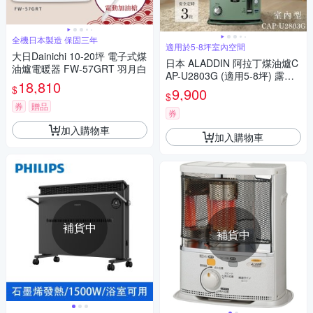
全機日本製造 保固三年
適用於5-8坪室內空間
大日Dainichi 10-20坪 電子式煤
日本 ALADDIN 阿拉丁煤油爐C
油爐電暖器 FW-57GRT 羽月白
AP-U2803G (適用5-8坪) 露營
18,810
推薦
$
9,900
$
券
贈品
券
加入購物車
加入購物車
補貨中
補貨中