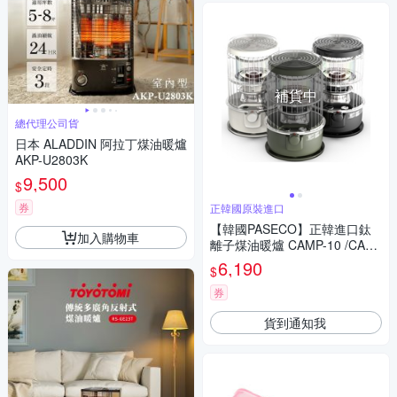
補貨中
總代理公司貨
日本 ALADDIN 阿拉丁煤油暖爐
AKP-U2803K
9,500
$
券
正韓國原裝進口
【韓國PASECO】正韓進口鈦
加入購物車
離子煤油暖爐 CAMP-10 /CAM
P10 (黑色)
6,190
$
券
貨到通知我