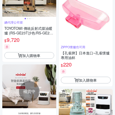
總代理公司貨
TOYOTOMI 傳統反射式煤油暖
爐 (RS-GE23T沙色/RS-GE23
G軍綠色/RS-GE23B黑色)
9,720
$
券
ZIPPO懷爐也可用
【孔雀牌】日本進口~孔雀懷爐
加入購物車
專用油杯
220
$
券
加入購物車
補貨中