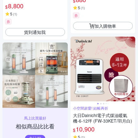
$
坪》
8,800
$
5
(
1
)
5
(
1
)
券
券
加入購物車
貨到通知我
小空間超愛! 結帳再折
大日Dainichi電子式煤油暖氣
馬上比買最好
機-6-12坪 (FW-33KET/羽月白)
相似商品比比看
10,900
$
5
(
1
)