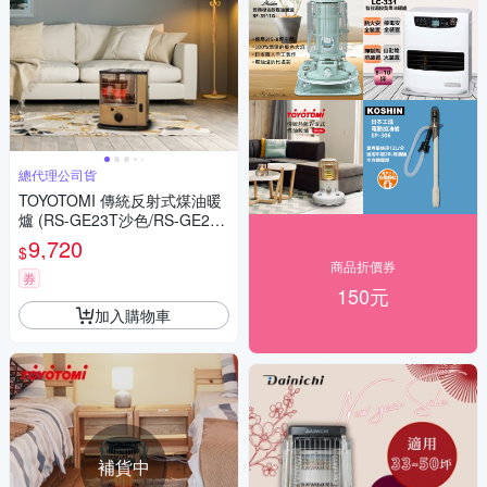
總代理公司貨
TOYOTOMI 傳統反射式煤油暖
爐 (RS-GE23T沙色/RS-GE23
G軍綠色)
9,720
$
商品折價券
券
150元
加入購物車
補貨中