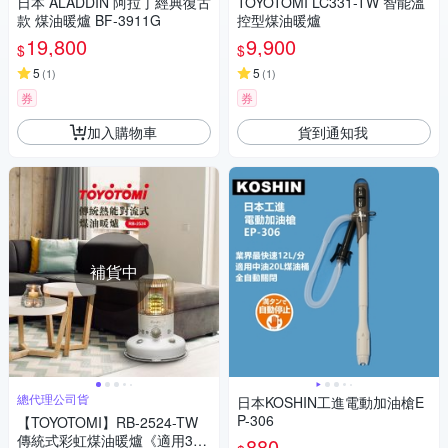
日本 ALADDIN 阿拉丁經典復古
TOYOTOMI LC331-TW 智能溫
款 煤油暖爐 BF-3911G
控型煤油暖爐
19,800
9,900
$
$
5
5
(
1
)
(
1
)
券
券
加入購物車
貨到通知我
補貨中
總代理公司貨
日本KOSHIN工進電動加油槍E
P-306
【TOYOTOMI】RB-2524-TW
傳統式彩虹煤油暖爐《適用3-5
880