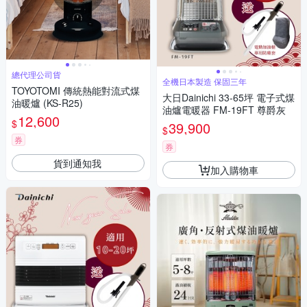
總代理公司貨
全機日本製造 保固三年
TOYOTOMI 傳統熱能對流式煤
大日Dainichi 33-65坪 電子式煤
油暖爐 (KS-R25)
油爐電暖器 FM-19FT 尊爵灰
12,600
$
39,900
$
券
券
貨到通知我
加入購物車