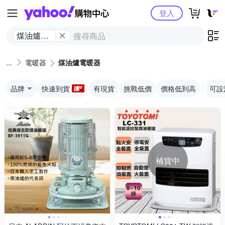
Yahoo購物中心
登入
煤油爐電
暖器
電暖器
煤油爐電暖器
品牌
快速到貨
有現貨
挑戰低價
價格低到高
可設
補貨中