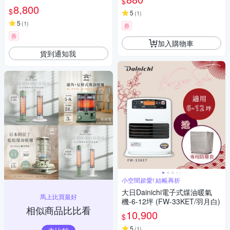
$
坪》
8,800
$
5
(
1
)
5
(
1
)
券
券
加入購物車
貨到通知我
小空間超愛! 結帳再折
大日Dainichi電子式煤油暖氣
馬上比買最好
機-6-12坪 (FW-33KET/羽月白)
相似商品比比看
10,900
$
5
(
1
)