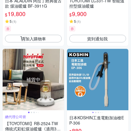
日本 ALADDIN 阿拉丁經典復古
TOYOTOMI LC331-TW 智能溫
款 煤油暖爐 BF-3911G
控型煤油暖爐
19,800
9,900
$
$
5
5
(
1
)
(
1
)
券
券
加入購物車
貨到通知我
補貨中
總代理公司貨
日本KOSHIN工進電動加油槍E
P-306
【TOYOTOMI】RB-2524-TW
傳統式彩虹煤油暖爐《適用3-5
880