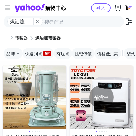
Yahoo購物中心
登入
煤油爐電
暖器
電暖器
煤油爐電暖器
品牌
快速到貨
有現貨
挑戰低價
價格低到高
型式
補貨中