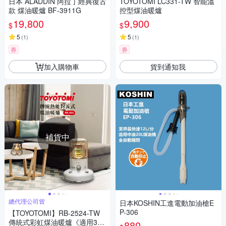
日本 ALADDIN 阿拉丁經典復古
TOYOTOMI LC331-TW 智能溫
款 煤油暖爐 BF-3911G
控型煤油暖爐
19,800
9,900
$
$
5
5
(
1
)
(
1
)
券
券
加入購物車
貨到通知我
補貨中
總代理公司貨
日本KOSHIN工進電動加油槍E
P-306
【TOYOTOMI】RB-2524-TW
傳統式彩虹煤油暖爐《適用3-5
880