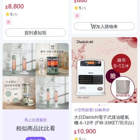
$
坪》
8,800
$
5
(
1
)
5
(
1
)
券
券
加入購物車
貨到通知我
小空間超愛! 結帳再折
大日Dainichi電子式煤油暖氣
馬上比買最好
機-6-12坪 (FW-33KET/羽月白)
相似商品比比看
10,900
$
5
(
1
)