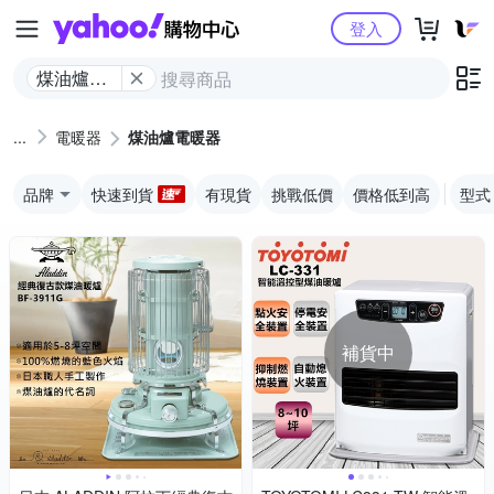
Yahoo購物中心
登入
煤油爐電
暖器
電暖器
煤油爐電暖器
品牌
快速到貨
有現貨
挑戰低價
價格低到高
型式
補貨中