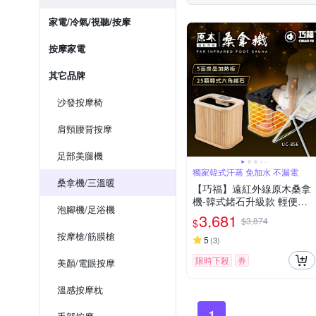
家電/冷氣/視聽/按摩
按摩家電
其它品牌
沙發按摩椅
肩頸腰背按摩
足部美腿機
獨家韓式汗蒸 免加水 不漏電
桑拿機/三溫暖
【巧福】遠紅外線原木桑拿
機-韓式鍺石升級款 輕便小
泡腳機/足浴機
型 UC-856 泡腳/韓國汗蒸/
3,681
$3,874
$
足浴
按摩槍/筋膜槍
5
(
3
)
限時下殺
券
美顏/電眼按摩
溫感按摩枕
1