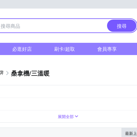
搜尋
必逛好店
刷卡/超取
會員專享
桑拿機/三溫暖
牌
展開全部
最新上