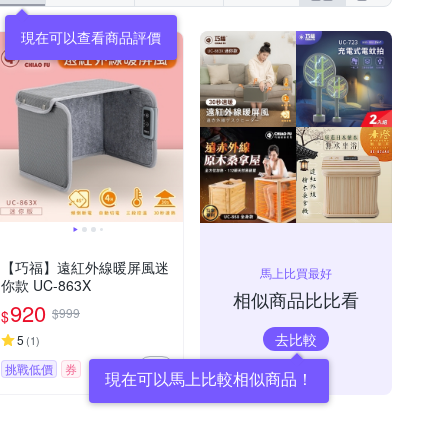
現在可以查看商品評價
【巧福】遠紅外線暖屏風迷
馬上比買最好
你款 UC-863X
相似商品比比看
920
$999
$
去比較
5
(
1
)
挑戰低價
券
現在可以馬上比較相似商品！