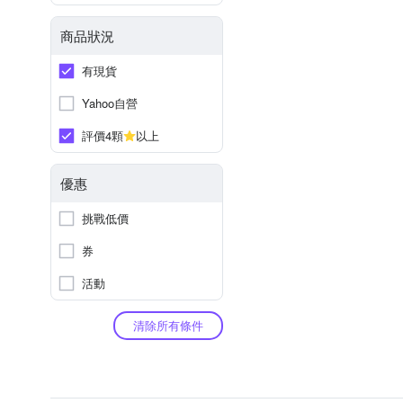
商品狀況
有現貨
Yahoo自營
評價4顆
以上
優惠
挑戰低價
券
活動
清除所有條件