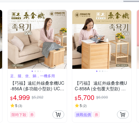
足、腿、坐、躺，一機多用
【巧福】遠紅外線桑拿機UC
【巧福】 遠紅外線桑拿機U
-856A (多功能小型款) UC-8
C-858A (全包覆大型款) 桑
56A (桑拿桶/桑拿/泡腳/暖
拿/泡腳機/桑拿桶/乾式泡腳/
4,999
5,700
$5,262
$6,000
$
$
足/乾式泡腳/韓國汗蒸)
暖足機/足浴桶/桑拿/美腿機/
韓式汗蒸/保暖
5
5
(
3
)
(
2
)
限時下殺
券
挑戰低價
券