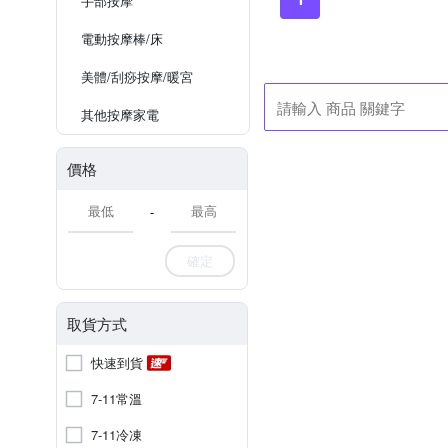
手部按摩
電動按摩棒/床
美體/刮痧按摩/暖宮
其他按摩家電
價格
-
確定
取貨方式
快速到貨
7-11常溫
7-11冷凍