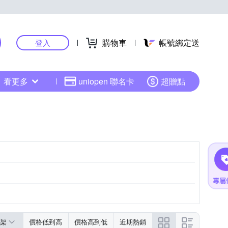
購物車
帳號綁定送
登入
看更多
uniopen 聯名卡
超贈點
架
價格低到高
價格高到低
近期熱銷