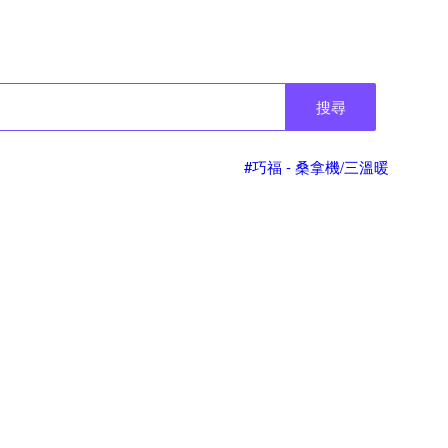
搜尋
#巧福 - 桑拿機/三溫暖