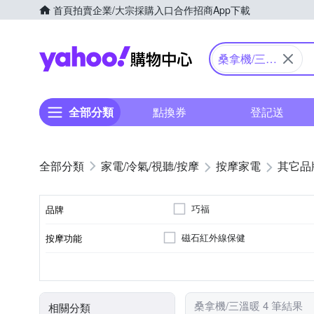
首頁
拍賣
企業/大宗採購入口
合作招商
App下載
Yahoo購物中心
桑拿機/三溫
暖
全部分類
點換券
登記送
家電/冷氣/視聽/按摩
按摩家電
其它品
巧福
品牌
磁石紅外線保健
按摩功能
品牌名稱
顏色
桑拿機/三溫暖 4 筆結果
相關分類