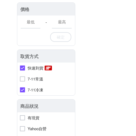
價格
-
確定
取貨方式
快速到貨
7-11常溫
7-11冷凍
商品狀況
有現貨
Yahoo自營