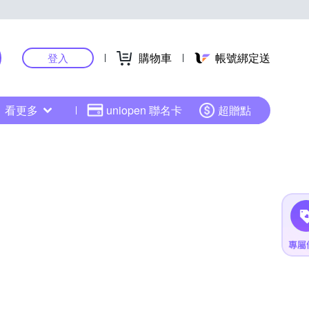
購物車
帳號綁定送
登入
看更多
uniopen 聯名卡
超贈點