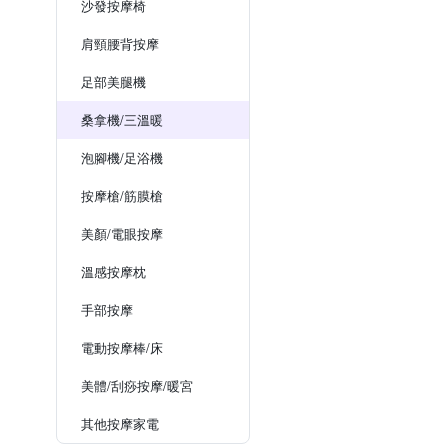
沙發按摩椅
肩頸腰背按摩
足部美腿機
桑拿機/三溫暖
泡腳機/足浴機
按摩槍/筋膜槍
美顏/電眼按摩
溫感按摩枕
手部按摩
電動按摩棒/床
美體/刮痧按摩/暖宮
其他按摩家電