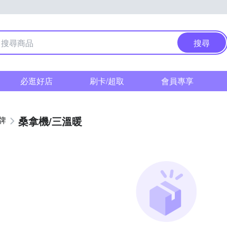
搜尋
必逛好店
刷卡/超取
會員專享
桑拿機/三溫暖
牌