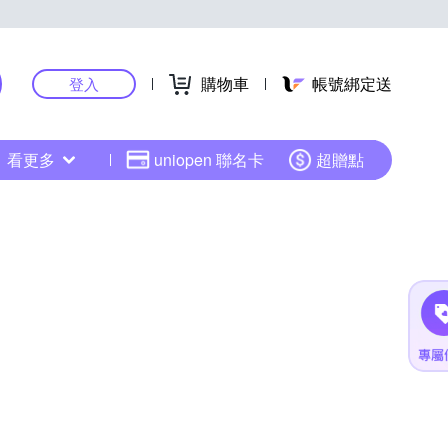
購物車
帳號綁定送
登入
看更多
uniopen 聯名卡
超贈點