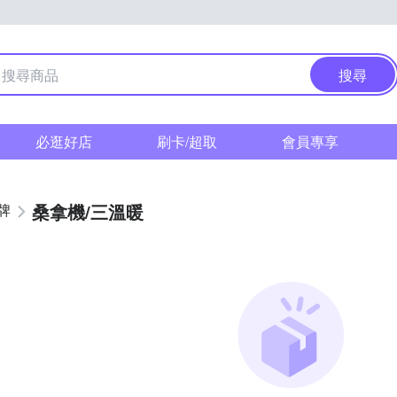
搜尋
必逛好店
刷卡/超取
會員專享
桑拿機/三溫暖
牌