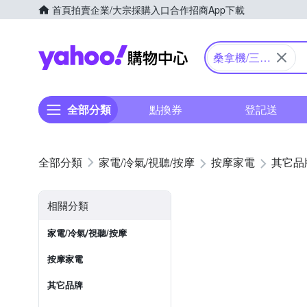
首頁
拍賣
企業/大宗採購入口
合作招商
App下載
Yahoo購物中心
桑拿機/三溫
暖
全部分類
點換券
登記送
家電/冷氣/視聽/按摩
按摩家電
其它品
相關分類
家電/冷氣/視聽/按摩
按摩家電
其它品牌