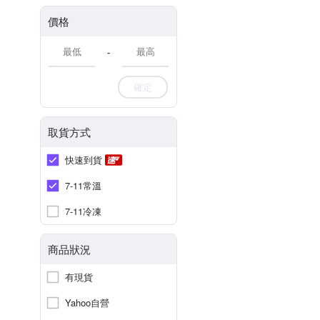
價格
-
確定
取貨方式
快速到貨
7-11常溫
7-11冷凍
商品狀況
有現貨
Yahoo自營