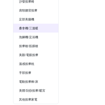
沙發按摩椅
肩頸腰背按摩
足部美腿機
桑拿機/三溫暖
泡腳機/足浴機
按摩槍/筋膜槍
美顏/電眼按摩
溫感按摩枕
手部按摩
電動按摩棒/床
美體/刮痧按摩/暖宮
其他按摩家電