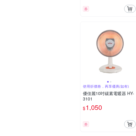
券
使用折價卷，再享優惠(如有)
優佳麗10吋碳素電暖器 HY-
3101
1,050
$
券