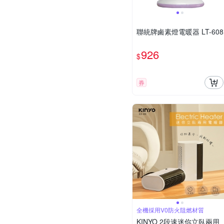
聯統牌鹵素燈電暖器 LT-608
926
$
券
全機採用V0防火阻燃材質
KINYO 2段速迷你立臥兩用