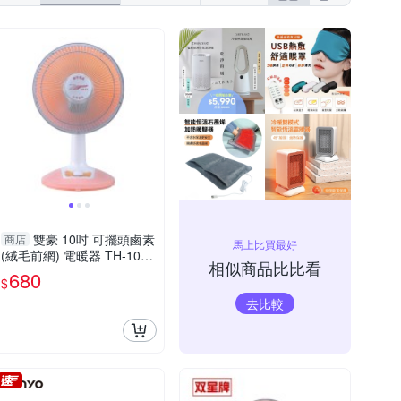
雙豪 10吋 可擺頭鹵素
商店
馬上比買最好
(絨毛前網) 電暖器 TH-101 /
相似商品比比看
TH-1011 台灣製造
680
$
去比較