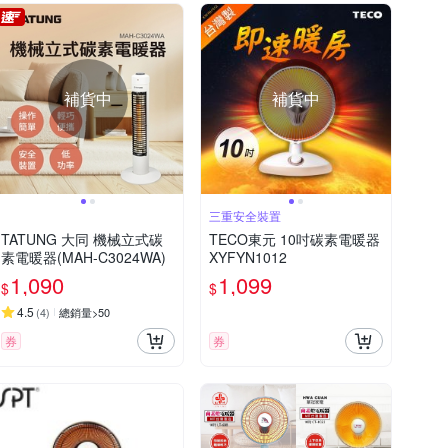
補貨中
補貨中
三重安全裝置
TATUNG 大同 機械立式碳
TECO東元 10吋碳素電暖器
素電暖器(MAH-C3024WA)
XYFYN1012
1,090
1,099
$
$
4.5
(
4
)
總銷量>50
券
券