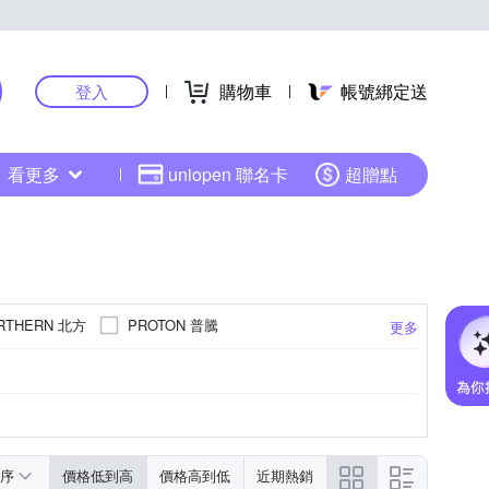
購物車
帳號綁定送
登入
看更多
uniopen 聯名卡
超贈點
RTHERN 北方
PROTON 普騰
更多
CO 東元
南亞
伊娜卡
優佳麗
雙豪
風騰
序
價格低到高
價格高到低
近期熱銷