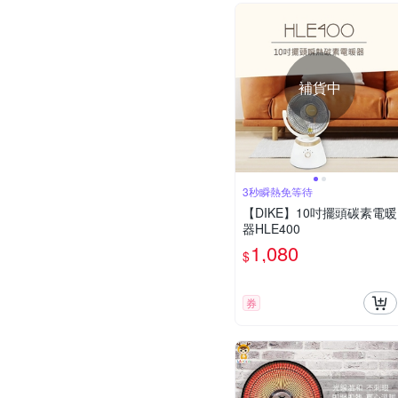
補貨中
3秒瞬熱免等待
【DIKE】10吋擺頭碳素電暖
器HLE400
1,080
$
券