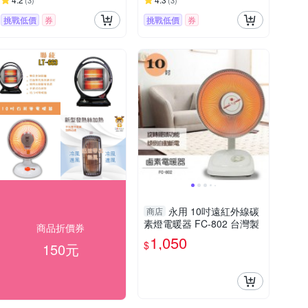
(
3
)
(
3
)
挑戰低價
券
挑戰低價
券
永用 10吋遠紅外線碳
商店
素燈電暖器 FC-802 台灣製
商品折價券
1,050
$
150元