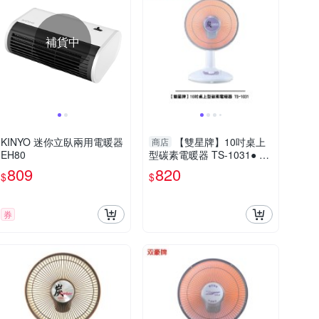
補貨中
KINYO 迷你立臥兩用電暖器
【雙星牌】10吋桌上
商店
EH80
型碳素電暖器 TS-1031● 台
灣製造 ●
809
820
$
$
券