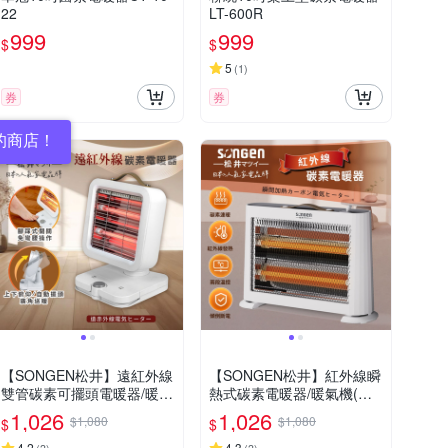
22
LT-600R
999
999
$
$
5
(
1
)
券
券
的商店！
【SONGEN松井】遠紅外線
【SONGEN松井】紅外線瞬
雙管碳素可擺頭電暖器/暖氣
熱式碳素電暖器/暖氣機(ML-
機(ML-D605TY)
D230TY)
1,026
1,026
$1,080
$1,080
$
$
4.2
4.3