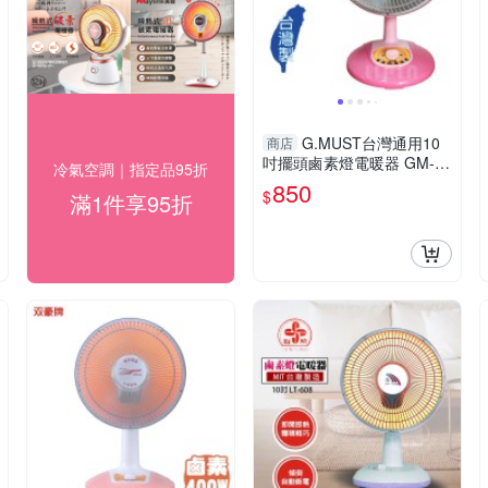
G.MUST台灣通用10
商店
吋擺頭鹵素燈電暖器 GM-35
冷氣空調｜指定品95折
10~台灣製造
850
$
滿1件享95折