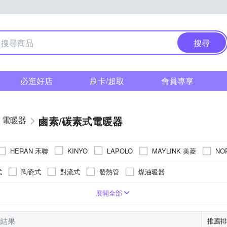
搜尋
必逛好店
刷卡/超取
會員專享
鹵素/碳素式電暖器
電暖器
HERAN 禾聯
MAYLINK 美菱
NO
KINYO
LAPOLO
朋堂
SUPA FINE 勳風
SONGEN 松井
TATUNG 大同
TE
式
陶瓷式
對流式
發熱管
煤油暖器
大家源
巧福
東銘
羅蜜歐
聯統牌
良將
華冠
7-9坪
9-13坪
展開全部
筆結果
推薦排