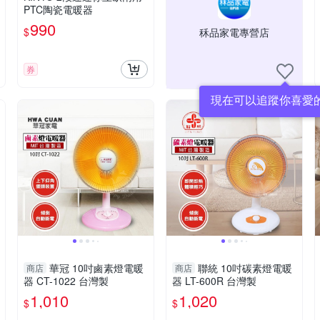
PTC陶瓷電暖器
990
$
秝品家電專營店
券
現在可以追蹤你喜愛
華冠 10吋鹵素燈電暖
聯統 10吋碳素燈電暖
商店
商店
器 CT-1022 台灣製
器 LT-600R 台灣製
1,010
1,020
$
$