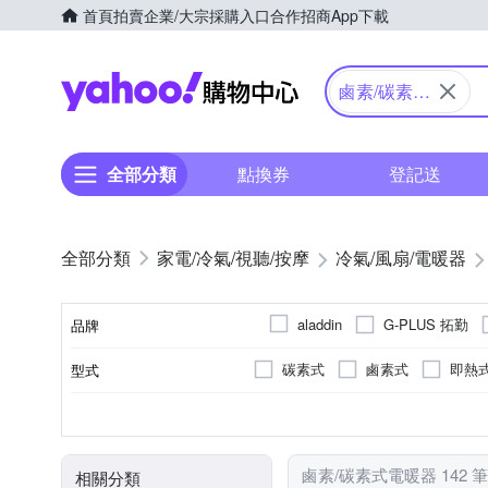
首頁
拍賣
企業/大宗採購入口
合作招商
App下載
Yahoo購物中心
鹵素/碳素式
電暖器
全部分類
點換券
登記送
家電/冷氣/視聽/按摩
冷氣/風扇/電暖器
G-PLUS 拓勤
aladdin
品牌
SAMPO 聲寶
SPT 尚
碳素式
鹵素式
即熱
型式
品牌名稱
其他品牌
嘉麗寶
否
3坪以下
可設溫度
3-5坪
4-6坪
可設溫度
適用坪數
鹵素/碳素式電暖器 142 
相關分類