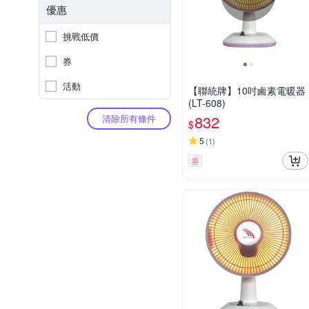
優惠
挑戰低價
券
活動
【聯統牌】10吋鹵素電暖器
(LT-608)
832
清除所有條件
$
5
(
1
)
券