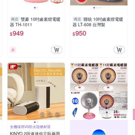
雙豪 10吋鹵素燈電暖
聯統 10吋鹵素燈電暖
商店
商店
器 TH-1011
器 LT-608 台灣製
949
950
$
$
券
全機採用V0防火阻燃材質
KINYO 2段速迷你立臥兩用