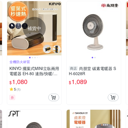
補貨中
全機防火材質
KINYO 擺葉式MINI立臥兩用
尚朋堂 碳素電暖器 S
商店
電暖器 EH-80 速熱/快暖/安
H-6028R
靜
1,080
1,089
$
$
5
(
1
)
券