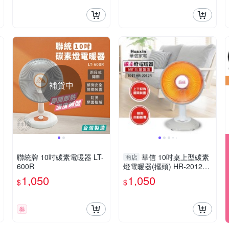
補貨中
聯統牌 10吋碳素電暖器 LT-
華信 10吋桌上型碳素
商店
600R
燈電暖器(擺頭) HR-2012R
台灣製
1,050
1,050
$
$
券