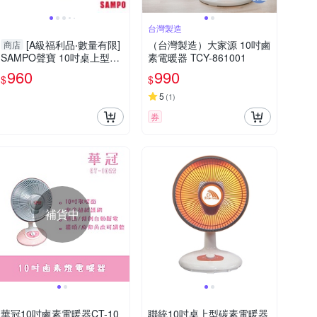
台灣製造
[A級福利品‧數量有限]
（台灣製造）大家源 10吋鹵
商店
SAMPO聲寶 10吋桌上型紅
素電暖器 TCY-861001
外線電暖器 HX-FD10F
960
990
$
$
5
(
1
)
券
補貨中
華冠10吋鹵素電暖器CT-10
聯統10吋桌上型碳素電暖器