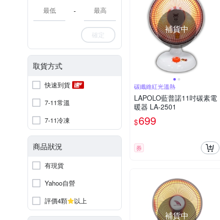
-
補貨中
確定
取貨方式
快速到貨
碳纖維紅光溫熱
LAPOLO藍普諾11吋碳素電
7-11常溫
暖器 LA-2501
699
7-11冷凍
$
商品狀況
券
有現貨
Yahoo自營
評價4顆
以上
補貨中