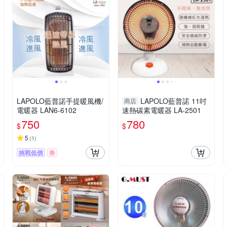
LAPOLO藍普諾手提暖風機/
LAPOLO藍普諾 11吋
商店
電暖器 LAN6-6102
速熱碳素電暖器 LA-2501
750
780
$
$
5
(
1
)
挑戰低價
券