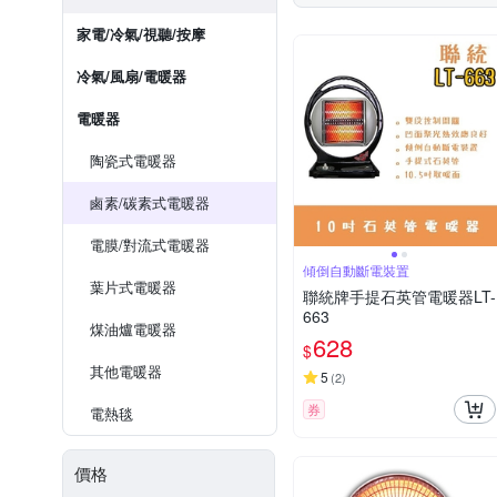
家電/冷氣/視聽/按摩
冷氣/風扇/電暖器
電暖器
陶瓷式電暖器
鹵素/碳素式電暖器
電膜/對流式電暖器
傾倒自動斷電裝置
葉片式電暖器
聯統牌手提石英管電暖器LT-
663
煤油爐電暖器
628
$
其他電暖器
5
(
2
)
券
電熱毯
價格