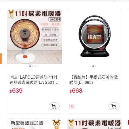
補貨中
LAPOLO藍普諾 11吋
【聯統牌】手提式石英管電
商店
速熱碳素電暖器 LA-2501
暖器(LT-663)
(限超商取貨)
639
663
$
$
券