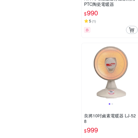
PTC陶瓷電暖器
990
$
5
(
1
)
券
良將10吋鹵素電暖器 LJ-52
8
999
$