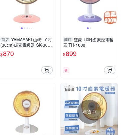
YAMASAKI 山崎 10吋
雙豪 10吋鹵素燈電暖
商店
商店
(30cm)碳素電暖器 SK-305
器 TH-1088
DC 台灣製造
870
899
$
$
券
補貨中