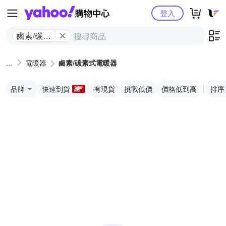
Yahoo購物中心
登入
鹵素/碳素
式電暖器
電暖器
鹵素/碳素式電暖器
品牌
快速到貨
有現貨
挑戰低價
價格低到高
排序