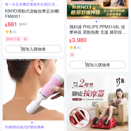
每一台足浴機皆通過安全測試 請安
心使用
KINYO滑動式滾輪按摩足浴機I
FM6001
881
$957
$
飛利浦 PHILIPS PPM3108L 按
5
摩神器 震動熱敷 支援 膝部按摩
(
1
)
肘部 肩膀按摩 深藍色 尺寸 L
3,980
限時下殺
券
$
男女適用 母親節 父親節 情人節
生日 禮物
5
(
1
)
加入購物車
券
加入購物車
50種變化模式紓壓按摩棒