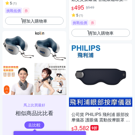
5
(
1
)
按摩儀 吸罐艾灸器
495
$549
$
挑戰低價
券
5
(
1
)
加入購物車
挑戰低價
券
加入購物車
馬上比買最好
相似商品比比看
公司貨 PHILIPS 飛利浦 眼部按
摩儀器 護眼儀 震動按摩眼罩 睡
去比較
眠眼罩 緩解疲勞 冷熱雙敷 舒緩
3,582
9折
$
眼部疲勞 方便攜帶