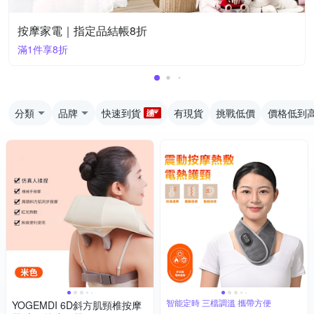
按摩家電｜指定品結帳8折
滿1件享8折
分類
品牌
快速到貨
有現貨
挑戰低價
價格低到
智能定時 三檔調溫 攜帶方便
YOGEMDI 6D斜方肌頸椎按摩