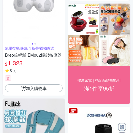
氣壓按摩/熱敷/可折疊/禮物首選
Breo倍輕鬆 EM002眼部按摩器
1,323
$
5
(
1
)
券
按摩家電｜指定品結帳95折
滿1件享95折
加入購物車