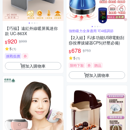
【巧福】遠紅外線暖屏風迷你
強勁吸力全身適用 可4檔調節
款 UC-863X
【2入組】FJ多功能USB電動刮
920
$999
$
痧按摩拔罐器CP5(紓壓必備)
5
678
(
1
)
$753
$
挑戰低價
券
5
(
1
)
限時下殺
券
贈品
加入購物車
加入購物車