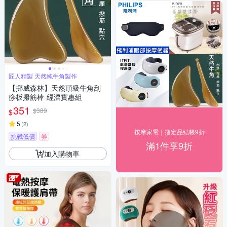
匠人精製 天然純牛角製作
【挪威森林】天然頂級牛角刮
痧板撥筋棒-經濟實惠組
351
$389
$
5
(
2
)
按摩家電｜指定品結帳9折
挑戰低價
券
滿1件享9折
加入購物車