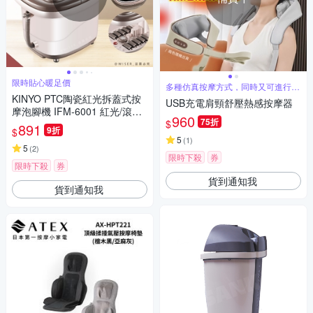
限時貼心暖足價
多種仿真按摩方式，同時又可進行力
度調節
KINYO PTC陶瓷紅光拆蓋式按
USB充電肩頸舒壓熱感按摩器
摩泡腳機 IFM-6001 紅光/滾輪/
960
75折
$
草藥盒
891
9折
$
5
(
1
)
5
(
2
)
限時下殺
券
限時下殺
券
貨到通知我
貨到通知我