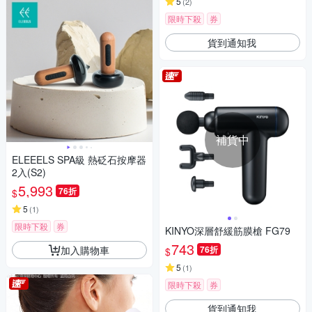
5
(
2
)
限時下殺
券
貨到通知我
補貨中
ELEEELS SPA級 熱砭石按摩器
2入(S2)
5,993
76折
$
5
(
1
)
限時下殺
券
KINYO深層舒緩筋膜槍 FG79
743
加入購物車
76折
$
5
(
1
)
限時下殺
券
貨到通知我