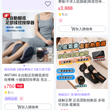
摩槍/不求人筋膜槍(附肩背伸縮
桿) -四色
3,888
$
5
(
2
)
券
加入購物車
揉捏熱敷 3檔按摩模式 3檔力度可調
ANTIAN 全自動足部腳底揉捏
按摩機 小腿腿部按摩器 美足美
腿足療機 腳底放鬆神器
750
76折
$
5
(
1
)
無線設計 坐/躺/站都能用
挑戰低價
券
緩解足壓 足底震動熱敷器 多檔
可切換 暖腳器
加入購物車