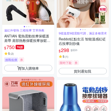
補貨中
遠紅外發熱 三檔按摩 艾草熱敷
9檔溫度9檔震動可調，滿足多種需求
ANTIAN 電熱震動按摩保暖護
Reddot紅點生活 智能溫感紅砭
肩帶 肩部熱敷保暖按摩放鬆器
石按摩刮痧儀
手臂按摩機 肩膀運動護具
750
76折
$
298
$331
$
5
(
2
)
5
(
1
)
挑戰低價
券
限時下殺
券
加入購物車
貨到通知我