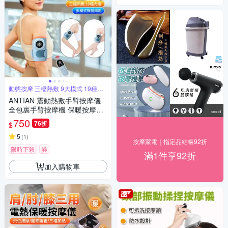
動態按摩 三檔熱敷 9大模式 19種力
度
ANTIAN 震動熱敷手臂按摩儀
全包裹手臂按摩機 保暖按摩放
鬆器 三檔熱敷暖手器（交換禮
750
76折
$
物）
5
(
1
)
按摩家電｜指定品結帳92折
限時下殺
券
滿1件享92折
加入購物車