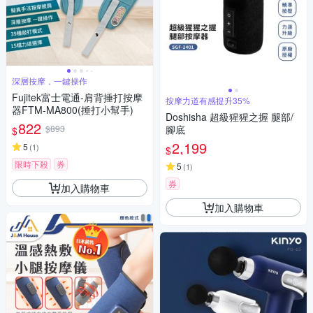
深層按摩，一鍵操作
Fujitek富士電通-肩背捶打按摩
按摩力道有感提升35%
器FTM-MA800(捶打小幫手)
Doshisha 超級猩猩之握 腿部/
822
$893
腳底
$
2,199
5
(
1
)
$
限時下殺
券
5
(
1
)
券
加入購物車
加入購物車