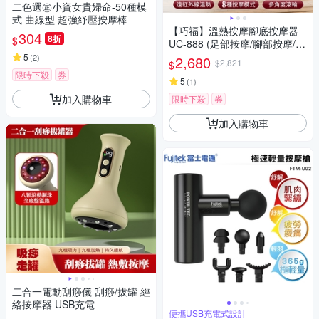
二色選㊣小資女貴婦命-50種模
式 曲線型 超強紓壓按摩棒
【巧福】溫熱按摩腳底按摩器
304
8折
$
UC-888 (足部按摩/腳部按摩/溫
熱按摩)
5
(
2
)
2,680
$2,821
$
限時下殺
券
5
(
1
)
加入購物車
限時下殺
券
加入購物車
二合一電動刮痧儀 刮痧/拔罐 經
絡按摩器 USB充電
便攜USB充電式設計