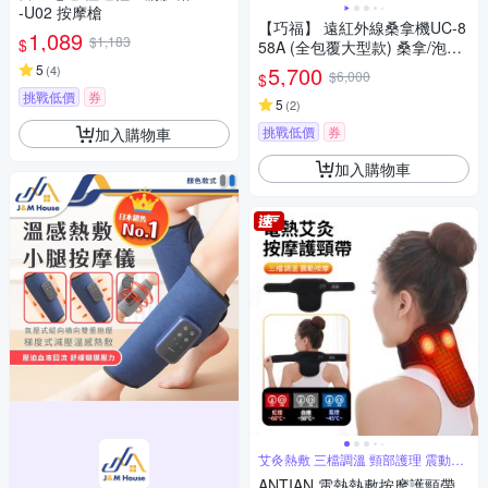
-U02 按摩槍
【巧福】 遠紅外線桑拿機UC-8
1,089
$1,183
$
58A (全包覆大型款) 桑拿/泡腳
機/桑拿桶/乾式泡腳/暖足機/足
5
5,700
(
4
)
$6,000
$
浴桶/桑拿/美腿機/韓式汗蒸/保
挑戰低價
券
暖
5
(
2
)
挑戰低價
券
加入購物車
加入購物車
艾灸熱敷 三檔調溫 頸部護理 震動按
摩
ANTIAN 電熱熱敷按摩護頸帶