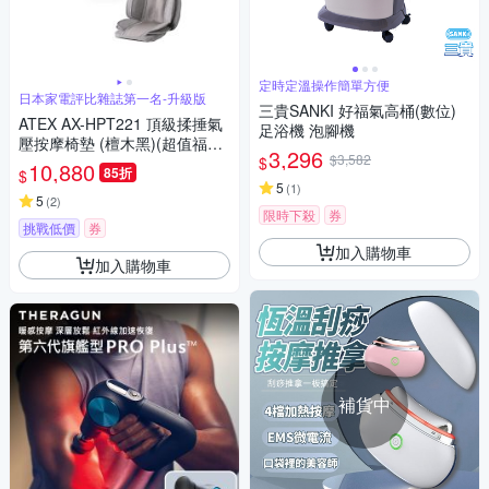
定時定溫操作簡單方便
日本家電評比雜誌第一名-升級版
三貴SANKI 好福氣高桶(數位)
ATEX AX-HPT221 頂級揉捶氣
足浴機 泡腳機
壓按摩椅墊 (檀木黑)(超值福利
3,296
$3,582
$
品)
10,880
85折
$
5
(
1
)
5
(
2
)
限時下殺
券
挑戰低價
券
加入購物車
加入購物車
補貨中