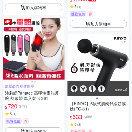
5
(
1
)
加入購物車
挑戰低價
券
加入購物車
放鬆必備 操作簡單
沛莉緹Panatec 高彈性電熱護
腕 熱敷帶 單入裝 K-361
【KINYO】6段式肌肉舒緩筋膜
720
$799
$
槍(FG-61)
5
(
1
)
633
$688
$
挑戰低價
券
5
(
3
)
加入購物車
限時下殺
券