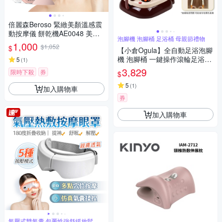
倍麗森Beroso 緊緻美顏溫感震
動按摩儀 餅乾機AE0048 美容
泡腳機 泡腳桶 足浴桶 母親節禮物
儀 刮痧提拉 臉部按摩器
1,000
$1,052
$
【小倉Ogula】全自動足浴泡腳
機 泡腳桶 一鍵操作滾輪足浴桶
5
(
1
)
高桶附遙控器 BSMI認證號：R
3,829
限時下殺
券
$
3E558 母親節禮物
5
(
1
)
加入購物車
券
加入購物車
氣壓式雙氣囊 包覆性強舒緩放鬆