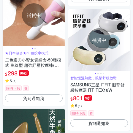
補貨中
補貨中
★日本超夯★50種按摩模式
二色選㊣小資女貴婦命-50種模
式 曲線型 超強紓壓按摩棒(快
速到貨)
298
86折
$
智能恆溫熱敷，眼部舒緩放鬆
5
(
1
)
SAMSUNG三星 ITFIT 眼部舒
限時下殺
券
緩按摩器 lTFITEX18W
801
貨到通知我
9折
$
5
(
1
)
限時下殺
券
貨到通知我