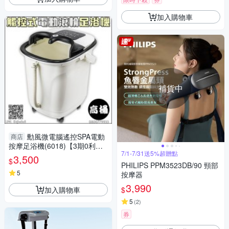
加入購物車
補貨中
勳風微電腦遙控SPA電動
商店
按摩足浴機(6018)【3期0利
7/1-7/31送5%超贈點
率】【本島免運】
3,500
$
PHILIPS PPM3523DB/90 頸部
5
按摩器
3,990
加入購物車
$
5
(
2
)
券