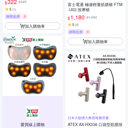
322
$349
$
富士電通 極速輕量筋膜槍 FTM
5
-U02 按摩槍
(
1
)
1,180
挑戰低價
券
$1,282
$
5
(
5
)
加入購物車
挑戰低價
券
加入購物車
日本大阪體大教授推薦背書
愛買線上購物
ATEX AX-HX336 口袋型筋膜按