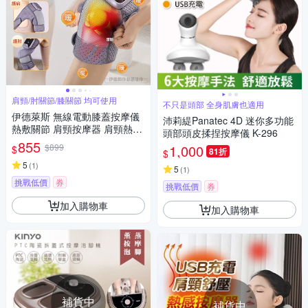
肩頸/肘關節/膝關節 均可使用
不只是頭部 全身肌膚也適用
伊德萊斯 無線電動膝蓋按摩儀
沛莉緹Panatec 4D 迷你多功能
熱敷關節 肩頸按摩器 肩頸熱敷
頭部頭皮揉捏按摩儀 K-296
墊 保暖護膝 交換節禮物
855
$899
1,000
$
81折
$
5
(
1
)
5
(
1
)
挑戰低價
券
挑戰低價
券
加入購物車
加入購物車
補貨中
補貨中