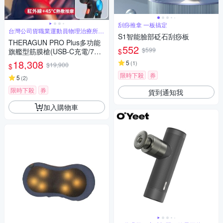
刮痧推拿 一板搞定
台灣公司貨職業運動員物理治療所
S1智能臉部砭石刮痧板
指定使用
THERAGUN PRO Plus多功能
552
$599
$
旗艦型筋膜槍(USB-C充電/7款
按摩頭/16mm振幅/27kg推力)
18,308
5
(
1
)
$19,900
$
限時下殺
券
5
(
2
)
限時下殺
券
貨到通知我
加入購物車