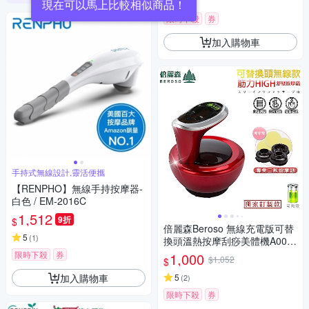
5
(
1
)
限時下殺
券
加入購物車
手持式無線設計,靈活便攜
【RENPHO】無線手持按摩器-
白色 / EM-2016C
1,512
9折
$
倍麗森Beroso 無線充電版可替
5
(
1
)
換頭溫熱按摩刮痧美體機A000
21拔罐機 推拿儀 經絡儀 舒眠
限時下殺
券
1,000
$1,052
$
小物
加入購物車
5
(
2
)
限時下殺
券