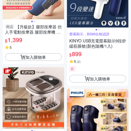
【升級款】腿部按摩器 仿
商店
人手電動按摩器 腿部按摩機 腿
螢幕顯示，BSMI合格認證
部氣囊熱敷按摩儀器 小腿按摩
1,399
$
KINYO USB充電螢幕顯示9段舒
機 按摩
緩筋膜槍(顏色隨機/1入)
5
899
$
加入購物車
5
(
2
)
券
加入購物車