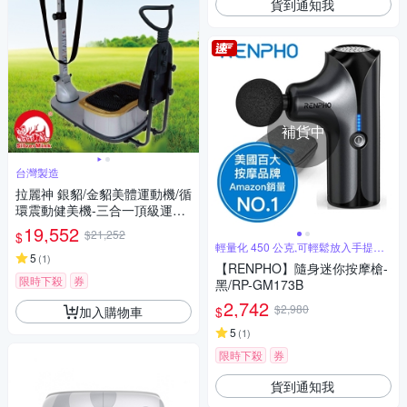
貨到通知我
補貨中
台灣製造
拉麗神 銀貂/金貂美體運動機/循
環震動健美機-三合一頂級運動
機 YK-978 全身搖擺機 動動機
19,552
$21,252
$
抖抖機 適銀髮族 懶人運動健身
輕量化 450 公克,可輕鬆放入手提包
機 台灣製造
5
中
(
1
)
【RENPHO】隨身迷你按摩槍-
限時下殺
券
黑/RP-GM173B
2,742
$2,980
加入購物車
$
5
(
1
)
限時下殺
券
貨到通知我