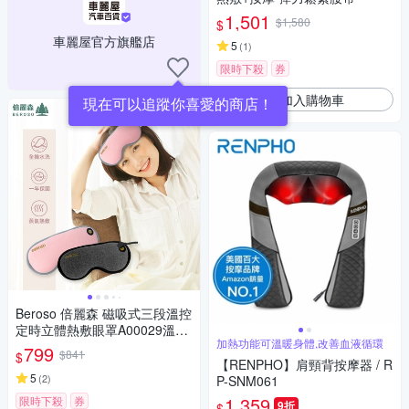
1,501
$1,580
$
車麗屋官方旗艦店
5
(
1
)
限時下殺
券
加入購物車
現在可以追蹤你喜愛的商店！
Beroso 倍麗森 磁吸式三段溫控
定時立體熱敷眼罩A00029溫熱
加熱功能可溫暖身體,改善血液循環
眼罩 蒸氣眼罩 溫感眼罩 舒眠小
799
$841
$
物
【RENPHO】肩頸背按摩器 / R
5
(
2
)
P-SNM061
1,359
限時下殺
券
9折
$