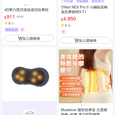
二代升級，突破極限，效果更佳
OYeet NEX Pro II 小鋼砲高轉
4D摩力寶貝溫熱揉捏按摩枕
速筋摩槍MG-T1
911
$990
$
4,850
$
5
(
1
)
5
(
4
)
挑戰低價
券
券
加入購物車
加入購物車
Muselove 腰部按摩器 石墨烯
熱敷+按摩 彈力鬆緊腰帶