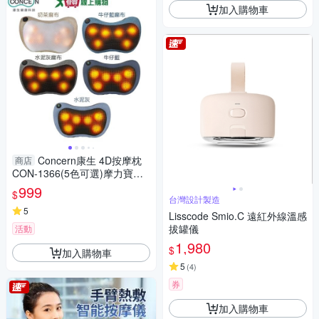
加入購物車
Concern康生 4D按摩枕
商店
CON-1366(5色可選)摩力寶貝
暖心溫熱 揉捏 按摩枕 透氣 紓
999
$
壓【愛買】
台灣設計製造
5
Lisscode Smio.C 遠紅外線溫感
拔罐儀
活動
1,980
$
加入購物車
5
(
4
)
券
加入購物車