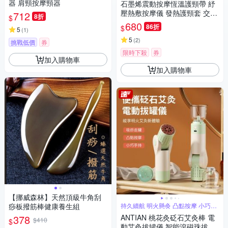
器 肩頸按摩頸器
石墨烯震動按摩恆溫護頸帶 紓
壓熱敷按摩儀 發熱護頸套 交換
712
8折
$
節禮物
680
86折
$
5
(
1
)
5
(
2
)
挑戰低價
券
限時下殺
券
加入購物車
加入購物車
【挪威森林】天然頂級牛角刮
痧板撥筋棒健康養生組
持久續航 明火懸灸 凸點按摩 小巧手
持
378
ANTIAN 桃花灸砭石艾灸棒 電
$410
$
動艾灸拔罐儀 智能滾磁珠拔罐