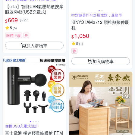
【u-ta】智能USB氣壓熱敷按摩
眼罩KM3(USB充電式)
輕鬆躺著即可舒展放鬆，最簡單
669
$727
$
KINYO IAM2712 頸椎熱敷伸展
枕
5
(
5
)
1,050
限時下殺
券
$
5
(
1
)
加入購物車
券
加入購物車
便攜USB充電式設計
富士電通 極速輕量筋膜槍 FTM