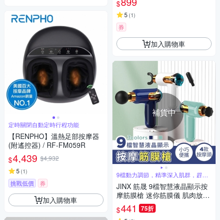
899
$
5
(
1
)
券
加入購物車
補貨中
定時關閉自動定時行程功能
【RENPHO】溫熱足部按摩器
(附遙控器) / RF-FM059R
4,439
$4,932
$
5
(
1
)
9檔動力調節，精準深入肌群，趕走
身體疲勞
挑戰低價
券
JINX 筋晟 9檔智慧液晶顯示按
摩筋膜槍 迷你筋膜儀 肌肉放鬆
加入購物車
按摩器 舒緩按摩儀 運動放鬆
441
75折
$