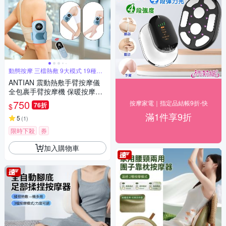
動態按摩 三檔熱敷 9大模式 19種力
度
ANTIAN 震動熱敷手臂按摩儀
全包裹手臂按摩機 保暖按摩放
鬆器 三檔熱敷暖手器（交換禮
750
按摩家電｜指定品結帳9折-快
76折
$
物）
滿1件享9折
5
(
1
)
限時下殺
券
加入購物車