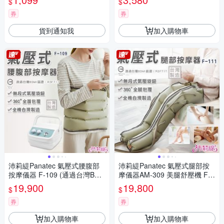
$
$
券
券
貨到通知我
加入購物車
沛莉緹Panatec 氣壓式腰腹部
沛莉緹Panatec 氣壓式腿部按
按摩儀器 F-109 (通過台灣BSM
摩儀器AM-309 美腿舒壓機 F-1
I認證)
11(通過台灣BSMI認證)
19,900
19,800
$
$
券
券
加入購物車
加入購物車