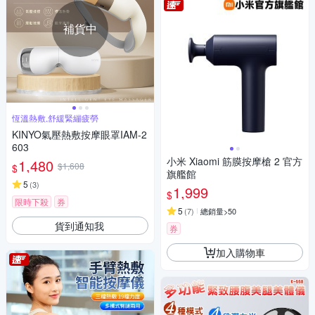
補貨中
恆溫熱敷,舒緩緊繃疲勞
KINYO氣壓熱敷按摩眼罩IAM-2
603
小米 Xiaomi 筋膜按摩槍 2 官方
1,480
$1,608
$
旗艦館
5
(
3
)
1,999
$
限時下殺
券
5
(
7
)
總銷量>50
貨到通知我
券
加入購物車