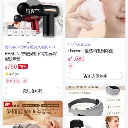
補貨中
100%天然玉瓷
體積超小,按摩深層,持久續航USB充
電
Lisscode 溫感陶瓷刮痧儀
HANLIN-智能變速省電迷你深
1,580
層按摩槍
$
750
券
76折
$
4.3
(
2
)
加入購物車
限時下殺
券
貨到通知我