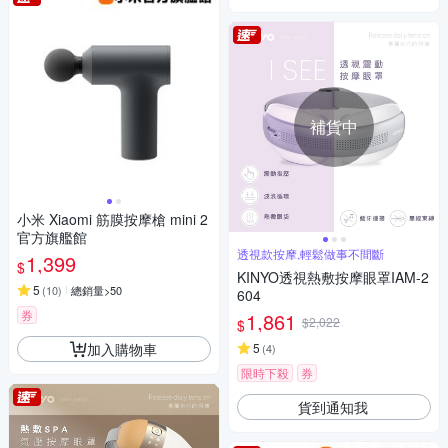
補貨中
小米 Xiaomi 筋膜按摩槍 mini 2
官方旗艦館
透視款按摩,輕鬆做事不間斷
1,399
$
KINYO透視熱敷按摩眼罩IAM-2
5
(
10
)
總銷量>50
604
券
1,861
$2,022
$
加入購物車
5
(
4
)
限時下殺
券
貨到通知我