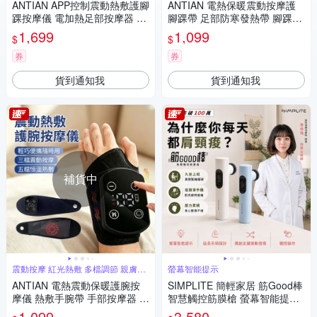
ANTIAN APP控制震動熱敷護腳
ANTIAN 電熱保暖震動按摩護
踝按摩儀 電加熱足部按摩器 熱
腳踝帶 足部防寒發熱帶 腳踝按
敷護腳踝帶 足部防寒發熱帶(非
摩儀 加熱護腳套 腳踝保暖神器
1,699
1,099
$
$
醫療使用)
(非醫療使用)
券
券
貨到通知我
貨到通知我
補貨中
震動按摩 紅光熱敷 多檔調節 親膚布
螢幕智能提示
料
ANTIAN 電熱震動保暖護腕按
SIMPLITE 簡輕家居 筋Good棒
摩儀 熱敷手腕帶 手部按摩器 腱
智慧觸控筋膜槍 螢幕智能提
鞘加熱護腕帶 冬季防寒發熱帶
示、五種律動情境、延長手柄
1,099
3,580