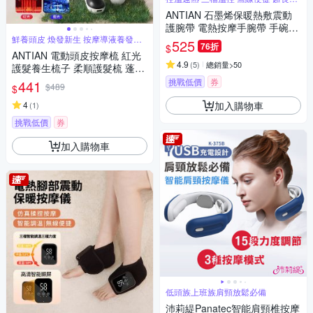
航
ANTIAN 石墨烯保暖熱敷震動
護腕帶 電熱按摩手腕帶 手碗按
鮮養頭皮 煥發新生 按摩導液養發三
摩儀 手腕保暖神器
525
76折
$
合一
ANTIAN 電動頭皮按摩梳 紅光
4.9
(
5
)
總銷量>50
護髮養生梳子 柔順護髮梳 蓬鬆
按摩頭皮護理梳
挑戰低價
券
441
$489
$
加入購物車
4
(
1
)
挑戰低價
券
加入購物車
低頭族上班族肩頸放鬆必備
沛莉緹Panatec智能肩頸椎按摩