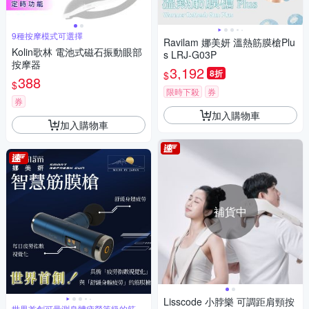
9種按摩模式可選擇
Ravilam 娜美妍 溫熱筋膜槍Plu
Kolin歌林 電池式磁石振動眼部
s LRJ-G03P
按摩器
3,192
8折
$
388
$
限時下殺
券
券
加入購物車
加入購物車
補貨中
Lisscode 小脖樂 可調距肩頸按
世界首創可量測身體疲勞等級的筋膜