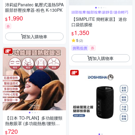
沛莉緹Panatec 氣壓式溫熱SPA
眼部舒壓按摩器-粉色 K-130PK
頭部按摩/臉部按摩/超靜音/迷你輕巧
1,990
$
【SIMPLITE 簡輕家居】 迷你
口袋筋膜槍
券
1,350
$
加入購物車
5
(
2
)
挑戰低價
券
加入購物車
【日本 TO-PLAN】多功能腰頸
熱敷眼罩 (多功能熱敷/腰頸熱
敷/石墨烯眼罩/暖宮帶/熱敷墊/
720
$
雙段溫控/恆溫發熱)