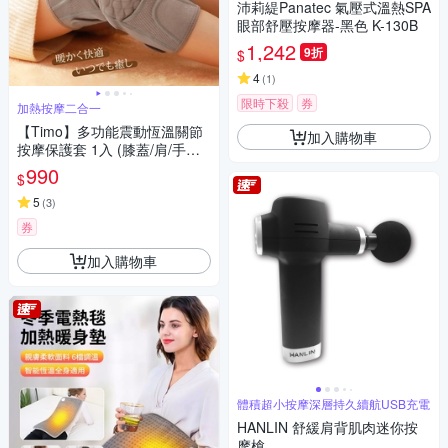
沛莉緹Panatec 氣壓式溫熱SPA
眼部舒壓按摩器-黑色 K-130B
1,242
9折
$
4
(
1
)
限時下殺
券
加熱按摩二合一
【Timo】多功能震動恆溫關節
加入購物車
按摩保護套 1入 (膝蓋/肩/手肘
通用)
990
$
5
(
3
)
券
加入購物車
體積超小按摩深層持久續航USB充電
HANLIN 舒緩肩背肌肉迷你按
摩槍