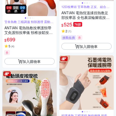
12D按摩頭 艾草熱敷 正反、組合按
摩
ANTIAN 電熱恆溫揉捏熱敷足
部按摩器 全包裹滾輪腳底按摩
艾灸熱敷 三檔調溫 頸部護理 震動按
機 腳踝保暖按摩放鬆器 暖腳器
525
76折
$
摩
暖足器
ANTIAN 電熱熱敷按摩護頸帶
2
(
1
)
艾灸護頸按摩儀 頸椎放鬆按摩
器 護脖保暖神器
挑戰低價
券
699
$
加入購物車
5
(
4
)
券
加入購物車
控溫速熱 三檔溫控 無線便捷 超長續