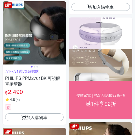
加入購物車
7/1-7/31送5%超贈點
PHILIPS PPM2701BK 可視眼
罩按摩器
2,490
$
按摩家電｜指定品結帳92折-快
4.8
(
4
)
滿1件享92折
券
加入購物車