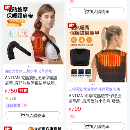
券
加入購物車
遠紅外發熱 三檔按摩 艾草熱敷
ANTIAN 電熱震動按摩保暖護
肩帶 肩部熱敷保暖按摩放鬆器
手臂按摩機 肩膀運動護具
750
三檔調溫 快速發熱 移動電池 包裹式
76折
$
熱敷
ANTIAN 冬季電熱暖背保暖披
5
(
2
)
肩馬甲 肩周發熱小坎肩 發熱馬
挑戰低價
券
甲 背部保暖神器
799
$
加入購物車
券
加入購物車