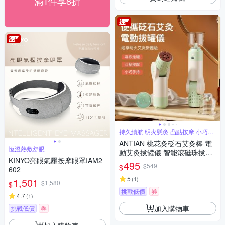
滿1件享8折
持久續航 明火懸灸 凸點按摩 小巧手
持
ANTIAN 桃花灸砭石艾灸棒 電
恆溫熱敷舒眼
動艾灸拔罐儀 智能滾磁珠拔罐
KINYO亮眼氣壓按摩眼罩IAM2
按摩儀 吸罐艾灸器
495
$549
$
602
5
(
1
)
1,501
$1,580
$
挑戰低價
券
4.7
(
1
)
加入購物車
挑戰低價
券