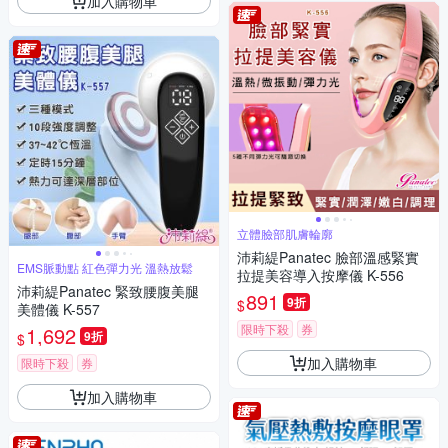
加入購物車
立體臉部肌膚輪廓
沛莉緹Panatec 臉部溫感緊實
EMS脈動點 紅色彈力光 溫熱放鬆
拉提美容導入按摩儀 K-556
沛莉緹Panatec 緊致腰腹美腿
891
9折
$
美體儀 K-557
限時下殺
券
1,692
9折
$
加入購物車
限時下殺
券
加入購物車