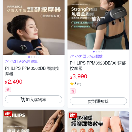
補貨中
7/1-7/31送5%超贈點
7/1-7/31送5%超贈點
PHILIPS PPM3523DB/90 頸部
PHILIPS PPM3502DB 頸部按
按摩器
摩器
3,990
$
2,490
$
5
(
2
)
券
券
加入購物車
貨到通知我