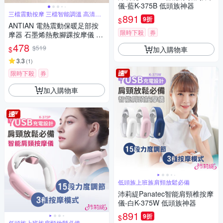
儀-藍K-375B 低頭族神器
三檔震動按摩 三檔智能調溫 高清智
891
9折
$
能顯屏
ANTIAN 電熱震動保暖足部按
限時下殺
券
摩器 石墨烯熱敷腳踝按摩儀 腳
踝關節發熱按摩放鬆器
478
$519
加入購物車
$
3.3
(
1
)
限時下殺
券
加入購物車
低頭族上班族肩頸放鬆必備
沛莉緹Panatec智能肩頸椎按摩
儀-白K-375W 低頭族神器
891
9折
$
低頭族上班族肩頸放鬆必備