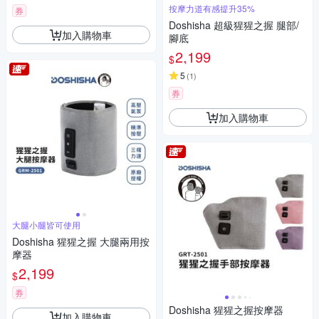
按摩力道有感提升35%
券
Doshisha 超級猩猩之握 腿部/
加入購物車
腳底
2,199
$
5
(
1
)
券
加入購物車
大腿小腿皆可使用
Doshisha 猩猩之握 大腿兩用按
摩器
2,199
$
券
Doshisha 猩猩之握按摩器
加入購物車