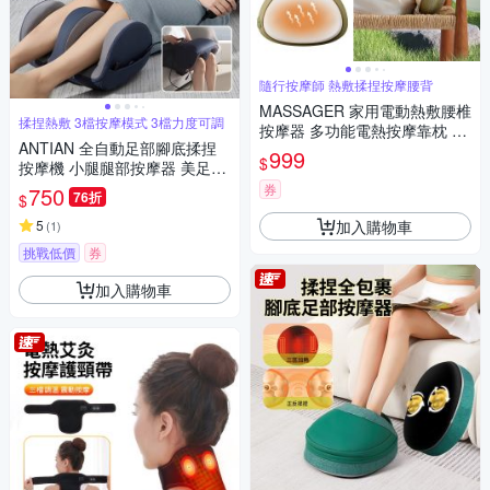
隨行按摩師 熱敷揉捏按摩腰背
MASSAGER 家用電動熱敷腰椎
揉捏熱敷 3檔按摩模式 3檔力度可調
按摩器 多功能電熱按摩靠枕 親
ANTIAN 全自動足部腳底揉捏
膚推拿揉捏枕 交換禮物
999
$
按摩機 小腿腿部按摩器 美足美
腿足療機 腳底放鬆神器
券
750
76折
$
加入購物車
5
(
1
)
挑戰低價
券
加入購物車