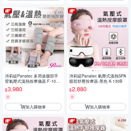
沛莉緹Panatec 多用途腿部手
沛莉緹Panatec 氣壓式溫熱SPA
臂氣壓式溫熱按摩儀器 F-103
眼部舒壓按摩器-黑色 K-130B
通過台灣BSMI認證
3,980
2,880
$
$
券
券
加入購物車
加入購物車