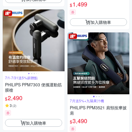
1,499
$
券
加入購物車
7/1-7/31送5%超贈點
PHILIPS PPM7303 便攜運動筋
膜槍
2,490
$
7月送5%+九陽果汁機
3
(
2
)
PHILIPS PPM3521 肩頸按摩披
肩
券
3,490
$
加入購物車
券