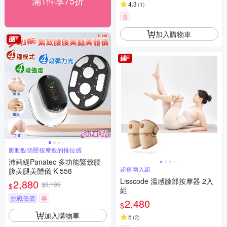
滿1件享75折
4.3
(
1
)
券
加入購物車
脈動點指壓按摩般的推拉感
沛莉緹Panatec 多功能緊致腰
超值兩入組
腹美腿美體儀 K-558
Lisscode 溫感膝部按摩器 2入
2,880
$3,199
$
組
挑戰低價
券
2,480
$
加入購物車
5
(
2
)