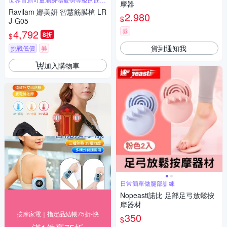
摩器
槍
Ravilam 娜美妍 智慧筋膜槍 LR
2,980
$
J-G05
券
4,792
8折
$
貨到通知我
挑戰低價
券
加入購物車
日常簡單做腿部訓練
Nopeasti諾比 足部足弓放鬆按
摩器材
按摩家電｜指定品結帳75折-快
350
$