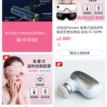
沛莉緹Panatec 氣壓式溫熱SPA
眼部舒壓按摩器-粉色 K-130PK
夏日美肌大作戰★指定家電8折+快速到貨
2,880
滿1件享8折
$
券
加入購物車