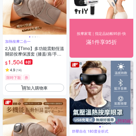
按摩家電｜指定品結帳95折-快
滿1件享95折
加熱按摩二合一
2入組【Timo】多功能震動恆溫
關節按摩保護套 (膝蓋/肩/手肘
通用)
1,504
8折
$
4.9
(
14
)
限時下殺
券
加入購物車
舒壓自在 180度全折式