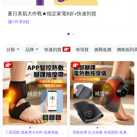
夏日美肌大作戰★指定家電8折+快速到貨
滿1件享8折
分類
品牌
快速到貨
有現貨
挑戰低價
價格低到
補貨中
補貨中
三檔震動 透氣潛水布料 親膚透氣
震動按摩 紅光熱敷 多檔調節 親膚布
料