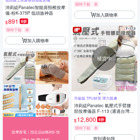
限時下殺
券
沛莉緹Panatec智能肩頸椎按摩
儀-粉K-375P 低頭族神器
加入購物車
891
9折
$
限時下殺
券
加入購物車
補貨中
升級版 TPU材質 彈力親膚
沛莉緹Panatec 氣壓式手臂腰
部按摩儀器 F-113 (通過台灣B
SMI認證)
12,800
8折
$
限時下殺
券
按摩家電｜指定品結帳8折-快
貨到通知我