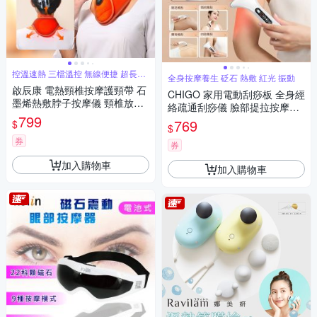
控溫速熱 三檔溫控 無線便捷 超長續
全身按摩養生 砭石 熱敷 紅光 振動
航
啟辰康 電熱頸椎按摩護頸帶 石
CHIGO 家用電動刮痧板 全身經
墨烯熱敷脖子按摩儀 頸椎放鬆
絡疏通刮痧儀 臉部提拉按摩儀
按摩器 頸椎保暖神器
799
熱敷揉腹儀 頸椎肌肉淋巴排毒
769
$
$
按摩放鬆儀（非醫療器材）
券
券
加入購物車
加入購物車