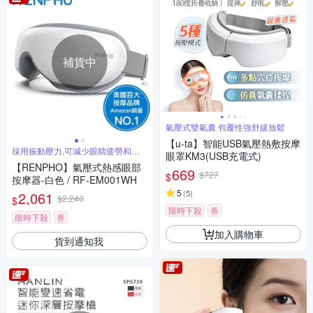
補貨中
氣壓式雙氣囊 包覆性強舒緩放鬆
【u-ta】智能USB氣壓熱敷按摩
採用振動壓力,可減少眼睛疲勞和改
眼罩KM3(USB充電式)
善睡眠
【RENPHO】氣壓式熱感眼部
669
$727
$
按摩器-白色 / RF-EM001WH
5
(
5
)
2,061
$2,240
$
限時下殺
券
限時下殺
券
加入購物車
貨到通知我