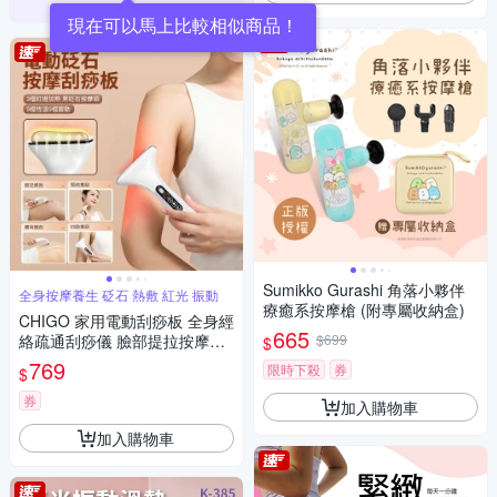
Sumikko Gurashi 角落小夥伴
全身按摩養生 砭石 熱敷 紅光 振動
療癒系按摩槍 (附專屬收納盒)
CHIGO 家用電動刮痧板 全身經
665
絡疏通刮痧儀 臉部提拉按摩儀
$699
$
熱敷揉腹儀 頸椎肌肉淋巴排毒
769
限時下殺
券
$
按摩放鬆儀（非醫療器材）
券
加入購物車
加入購物車