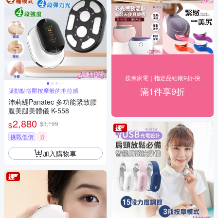
按摩家電｜指定品結帳9折-快
滿1件享9折
脈動點指壓按摩般的推拉感
沛莉緹Panatec 多功能緊致腰
腹美腿美體儀 K-558
2,880
$3,199
$
挑戰低價
券
加入購物車