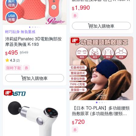
1,990
$
券
加入購物車
輕巧貼身 無負重感
沛莉緹Panatec 3D電動胸部按
摩器美胸儀 K-193
495
$549
$
4.3
(
2
)
限時下殺
券
加入購物車
【日本 TO-PLAN】多功能腰頸
熱敷眼罩 (多功能熱敷/腰頸熱
敷/石墨烯眼罩/暖宮帶/熱敷墊/
720
$
雙段溫控/恆溫發熱)
券