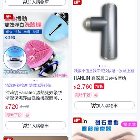
加入購物車
我很小但是我不毫洨按過一次就上癮
HANLIN 真深層口袋按摩槍
2,760
清潔保養按摩 雙效潔淨科技
75折
$
沛莉緹Panatec 溫熱雙效緊致
限時下殺
券
清潔保濕淨白洗臉機潔面美容
導入按摩儀 K-293
720
加入購物車
$799
$
限時下殺
券
加入購物車