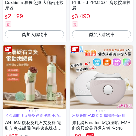
Doshisha 猩猩之握 大腿兩用按
PHILIPS PPM3521 肩頸按摩披
摩器
肩
2,199
3,490
$
$
券
券
加入購物車
加入購物車
持久續航 明火懸灸 凸點按摩 小巧手
冰熱嫩膚 EMS拉提 臉部頸部兩用
持
ANTIAN 桃花灸砭石艾灸棒 電
沛莉緹Panatec 冰鎮溫熱+EMS
動艾灸拔罐儀 智能滾磁珠拔罐
刮痧貝殼美容導入儀 K-546
按摩儀 吸罐艾灸器
495
891
$549