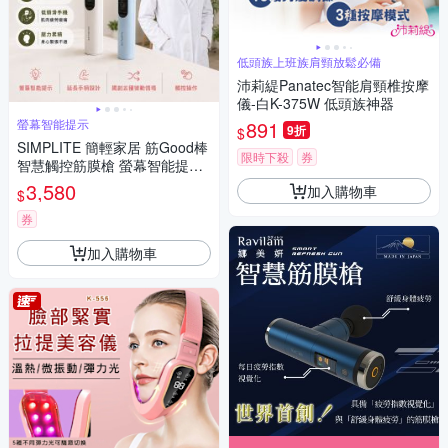
低頭族上班族肩頸放鬆必備
沛莉緹Panatec智能肩頸椎按摩
儀-白K-375W 低頭族神器
螢幕智能提示
891
9折
$
SIMPLITE 簡輕家居 筋Good棒
限時下殺
券
智慧觸控筋膜槍 螢幕智能提
示、五種律動情境、延長手柄
3,580
加入購物車
$
券
加入購物車