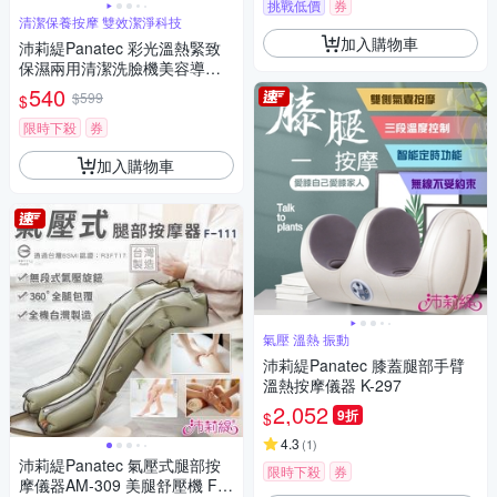
挑戰低價
券
清潔保養按摩 雙效潔淨科技
加入購物車
沛莉緹Panatec 彩光溫熱緊致
保濕兩用清潔洗臉機美容導入
儀 K-383
540
$599
$
限時下殺
券
加入購物車
氣壓 溫熱 振動
沛莉緹Panatec 膝蓋腿部手臂
溫熱按摩儀器 K-297
2,052
9折
$
4.3
(
1
)
沛莉緹Panatec 氣壓式腿部按
限時下殺
券
摩儀器AM-309 美腿舒壓機 F-1