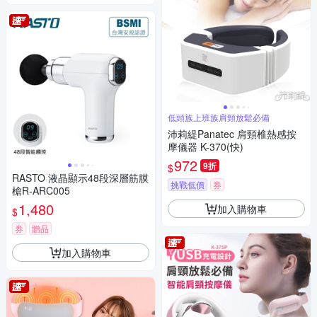
低頭族上班族肩頸放鬆必備
沛莉緹Panatec 肩頸椎熱感按
摩儀器 K-370(快)
972
9折
$
RASTO 液晶顯示48段深層筋膜
挑戰低價
券
槍R-ARC005
1,480
加入購物車
$
券
贈品
加入購物車