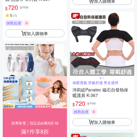
加入購物車
720
$799
$
5
(
1
)
挑戰低價
券
加入購物車
保暖透氣 穿戴舒適 男女適用
沛莉緹Panatec 磁石自發熱保
暖護肩 K-367
720
$799
$
挑戰低價
券
加入購物車
按摩家電｜指定品結帳8折-快
滿1件享8折