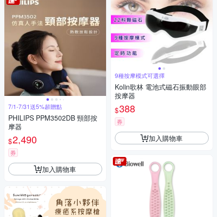
9種按摩模式可選擇
Kolin歌林 電池式磁石振動眼部
按摩器
388
7/1-7/31送5%超贈點
$
PHILIPS PPM3502DB 頸部按
券
摩器
2,490
加入購物車
$
券
加入購物車