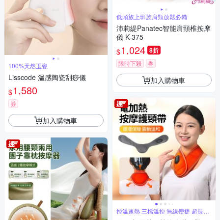
低頭族上班族肩頸放鬆必備
沛莉緹Panatec智能肩頸椎按摩
儀 K-375
1,024
8折
$
限時下殺
券
100%天然玉瓷
Lisscode 溫感陶瓷刮痧儀
加入購物車
1,580
$
券
加入購物車
控溫速熱 三檔溫控 無線便捷 超長續
航