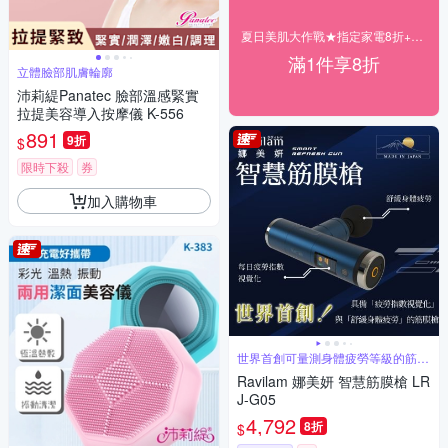
夏日美肌大作戰★指定家電8折+快速到貨
滿1件享8折
立體臉部肌膚輪廓
沛莉緹Panatec 臉部溫感緊實
拉提美容導入按摩儀 K-556
891
9折
$
限時下殺
券
加入購物車
世界首創可量測身體疲勞等級的筋膜
槍
Ravilam 娜美妍 智慧筋膜槍 LR
J-G05
4,792
8折
$