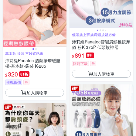
低頭族上班族肩頸放鬆必備
沛莉緹Panatec智能肩頸椎按摩
儀-粉K-375P 低頭族神器
基本款 袋裝 三段式熱敷
891
9折
$
沛莉緹Panatec 溫熱按摩暖腰
限時下殺
券
帶-基本款-袋裝 K-285
320
加入購物車
81折
$
挑戰低價
券
加入購物車