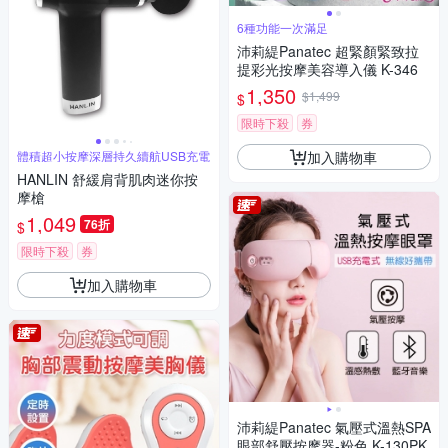
6種功能一次滿足
沛莉緹Panatec 超緊顏緊致拉
提彩光按摩美容導入儀 K-346
1,350
$1,499
$
限時下殺
券
加入購物車
體積超小按摩深層持久續航USB充電
HANLIN 舒緩肩背肌肉迷你按
摩槍
1,049
76折
$
限時下殺
券
加入購物車
沛莉緹Panatec 氣壓式溫熱SPA
眼部舒壓按摩器-粉色 K-130PK