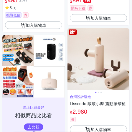
9折
$
$
5
(
1
)
限時下殺
券
挑戰低價
券
加入購物車
加入購物車
台灣設計製造
Lisscode 敲敲小摩 震動按摩槍
馬上比買最好
2,980
$
相似商品比比看
券
去比較
加入購物車