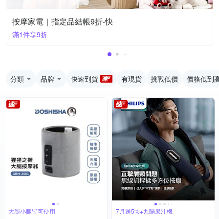
按摩家電｜指定品結帳9折-快
滿1件享9折
分類
品牌
快速到貨
有現貨
挑戰低價
價格低到
大腿小腿皆可使用
7月送5%+九陽果汁機