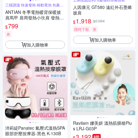
三檔調溫 快速發熱 移動電池 包裹式
人因康元 GT580 遠紅外石墨烯
熱敷
ANTIAN 冬季電熱暖背保暖披
披肩
肩馬甲 肩周發熱小坎肩 發熱馬
1,918
$2,084
$
甲 背部保暖神器
799
$
限時下殺
券
券
加入購物車
加入購物車
Ravilam 娜美妍 溫熱筋膜槍Plu
沛莉緹Panatec 氣壓式溫熱SPA
s LRJ-G03P
眼部舒壓按摩器-黑色 K-130B
3,192
8折
$