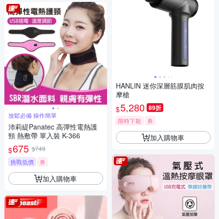
HANLIN 迷你深層筋膜肌肉按
摩槍
5,280
89折
$
放鬆必備 操作簡單
限時下殺
券
沛莉緹Panatec 高彈性電熱護
頸 熱敷帶 單入裝 K-366
加入購物車
675
$749
$
挑戰低價
券
加入購物車