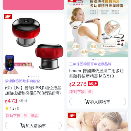
三年保固德國百年健康品牌
beurer 德國博依握持二用多功
能隨行按摩精靈 MG 510
拔罐刮痧熱敷多功能合一
2,278
85折
$
(快)【FJ】智能USB多檔位液晶
限時下殺
券
加熱拔罐刮痧儀CP8(紓壓必備)
473
$514
加入購物車
$
4.3
(
1
)
限時下殺
券
贈品
加入購物車