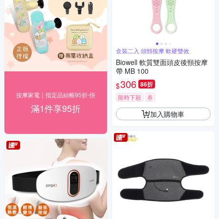
盒裝二入 頭頸按摩 軟硬雙效
Biowell 軟質雙面頭皮後頸按摩
帶 MB 100
306
86折
$
按摩家電｜指定品結帳95折-快
限時下殺
券
滿1件享95折
加入購物車