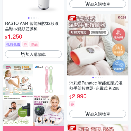
加入購物車
RASTO AM4 智能觸控32段液
晶顯示變頻筋膜槍
1,250
$
挑戰低價
券
贈品
加入購物車
沛莉緹Panatec 智能氣壓式溫
熱手部按摩器-充電式 K-298
2,990
$
券
加入購物車