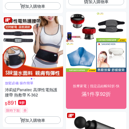
加入購物車
加入購物車
放鬆必備 操作簡單
按摩家電｜指定品結帳92折-快
沛莉緹Panatec 高彈性電熱護
滿1件享92折
腰帶 熱敷帶 K-362
891
9折
$
限時下殺
券
加入購物車