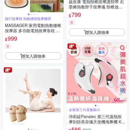
啟辰康 電熱頸椎按摩護頸帶 石
墨烯熱敷脖子按摩儀 頸椎放鬆
按摩器 頸椎保暖神器
799
$
隨行按摩師 熱敷揉捏按摩腰背
券
MASSAGER 家用電動熱敷腰椎
按摩器 多功能電熱按摩靠枕 親
加入購物車
膚推拿揉捏枕 交換禮物
999
$
券
加入購物車
全新第三代電量顯示
沛莉緹Panatec 第三代溫熱按
摩刮痧美容儀天使機海豚機 K-1
75
585
$649