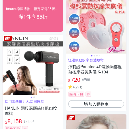
beurer德國博依｜指定家電85折+快速到貨
滿1件享85折
恆溫振動按摩 舒適放鬆
沛莉緹Panatec 4D電動胸部溫
熱按摩器美胸儀 K-194
720
$799
$
4.7
(
1
)
限時下殺
券
採用電機扭力大,深層按摩
加入購物車
HANLIN 調段深層筋膜肌肉按
摩槍
8,158
$9,064
$
限時下殺
券