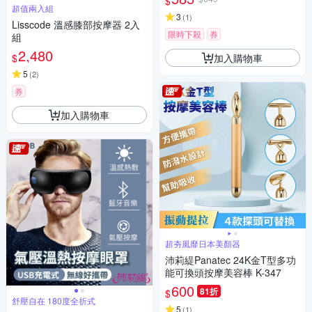
$
超值兩入組
3
(
1
)
Lisscode 溫感膝部按摩器 2入
限時下殺
券
組
2,480
加入購物車
$
5
(
2
)
券
加入購物車
超夯風靡日本美顏器
沛莉緹Panatec 24K金T型多功
能可換頭按摩美容棒 K-347
600
81折
$
舒壓自在 180度全折式
5
(
1
)