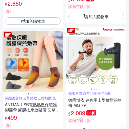
2,880
$
限時下殺
券
券
加入購物車
加入購物車
德國博依 百年品牌 三年保固
碳纖維發熱 艾草熱敷 三檔熱敷 寬鬆
德國博依 迷你掌上型放鬆筋膜
緊帶
ANTIAN USB電熱熱敷保暖護
槍 MG 79
腳踝帶 腳踝按摩放鬆儀 艾草暖
2,089
86折
$
足器 腳踝保暖神器（非醫療器
499
$
材）
限時下殺
券
券