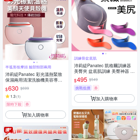
訓練骨盆底肌
沛莉緹Panatec 凱格爾訓練器
半弧形按摩頭 臉部頸部兩用
美臀夾 盆底肌訓練 美臀神器 緊
沛莉緹Panatec 彩光溫熱緊致
實翹臀 健身蜜桃臀 K-163
495
保濕兩用清潔洗臉機美容導入
$549
$
儀 K-385
630
挑戰低價
券
$699
$
1.3
(
1
)
加入購物車
限時下殺
券
加入購物車