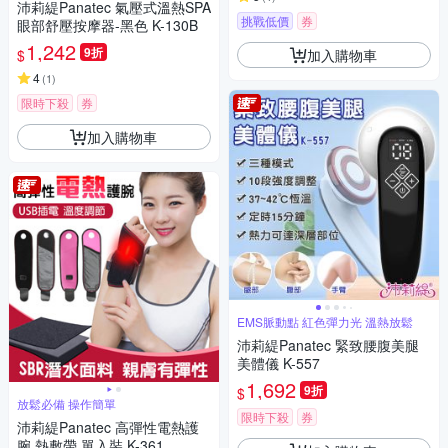
沛莉緹Panatec 氣壓式溫熱SPA
挑戰低價
券
眼部舒壓按摩器-黑色 K-130B
1,242
9折
加入購物車
$
4
(
1
)
限時下殺
券
加入購物車
EMS脈動點 紅色彈力光 溫熱放鬆
沛莉緹Panatec 緊致腰腹美腿
美體儀 K-557
1,692
9折
$
放鬆必備 操作簡單
限時下殺
券
沛莉緹Panatec 高彈性電熱護
腕 熱敷帶 單入裝 K-361