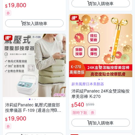
11(通過台灣BSMI認證)
加入購物車
19,800
$
券
加入購物車
超夯風靡日本美顏器
沛莉緹Panatec 24K金雙滾輪按
摩美容棒 K-270
540
沛莉緹Panatec 氣壓式腰腹部
$599
$
按摩儀器 F-109 (通過台灣BSM
限時下殺
券
I認證)
19,900
$
加入購物車
券