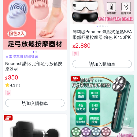
沛莉緹Panatec 氣壓式溫熱SPA
眼部舒壓按摩器-粉色 K-130PK
2,880
$
券
日常簡單做腿部訓練
Nopeasti諾比 足部足弓放鬆按
加入購物車
摩器材
350
$
4.3
(
1
)
券
加入購物車