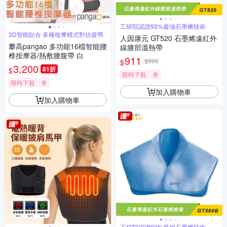
工研院認證93%最強石墨烯技術
3D智能貼合 多種按摩模式對抗疲勞
人因康元 GT520 石墨烯遠紅外
攀高pangao 多功能16檔智能腰
線膝部溫熱帶
椎按摩器/熱敷腰腹帶 白
911
$990
$
3,200
81折
$
限時下殺
券
限時下殺
券
加入購物車
加入購物車
工研院認證93%最強石墨烯技術