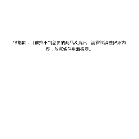
很抱歉，目前找不到您要的商品及資訊，請嘗試調整限縮內
容，放寬條件重新搜尋。