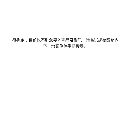
很抱歉，目前找不到您要的商品及資訊，請嘗試調整限縮內
容，放寬條件重新搜尋。