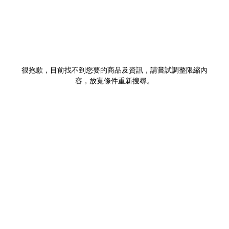
很抱歉，目前找不到您要的商品及資訊，請嘗試調整限縮內
容，放寬條件重新搜尋。