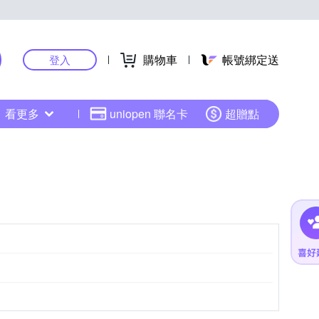
購物車
帳號綁定送
登入
看更多
uniopen 聯名卡
超贈點