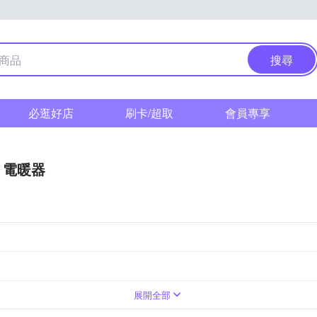
搜尋
必逛好店
刷卡/超取
會員專享
電暖器
展開全部