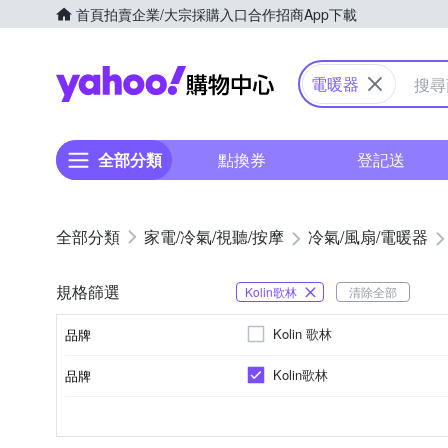
首頁
拍賣
企業/大宗採購入口
合作招商
App下載
Yahoo購物中心
電暖器
全部分類
點換券
登記送
家電/冷氣/視聽/按摩
冷氣/風扇/電暖器
規格篩選
Kolin歌林
清除全部
Kolin 歌林
品牌
Kolin歌林
品牌
品牌名稱
否
即熱式
可設溫度
型式
品牌名稱