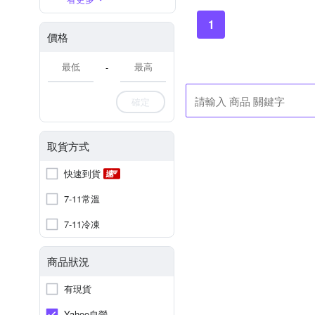
1
價格
-
確定
取貨方式
快速到貨
7-11常溫
7-11冷凍
商品狀況
有現貨
Yahoo自營