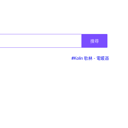
搜尋
#Kolin 歌林 - 電暖器