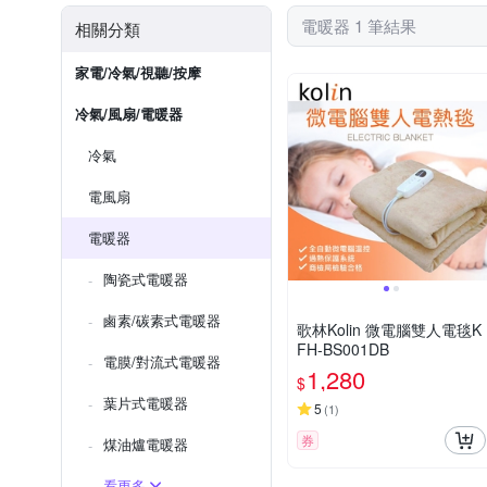
電暖器 1 筆結果
相關分類
家電/冷氣/視聽/按摩
冷氣/風扇/電暖器
冷氣
電風扇
電暖器
陶瓷式電暖器
鹵素/碳素式電暖器
歌林Kolin 微電腦雙人電毯K
FH-BS001DB
電膜/對流式電暖器
1,280
$
葉片式電暖器
5
(
1
)
券
煤油爐電暖器
看更多