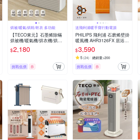
烘被/暖氣/烘鞋/乾衣 多功能
送飛利浦暖手寶行動電源
【TECO東元】石墨烯除蟎
PHILIPS 飛利浦 石磨烯壁掛
烘被機/暖氣機/烘衣機/烘鞋
暖風機 AHR3126FX 居浴兩
機(XYFYQ002)(附贈烘鞋
用 (快速到貨)
2,180
3,590
$
$
管)
5
(
24
)
總銷量>200
挑戰低價
券
挑戰低價
券