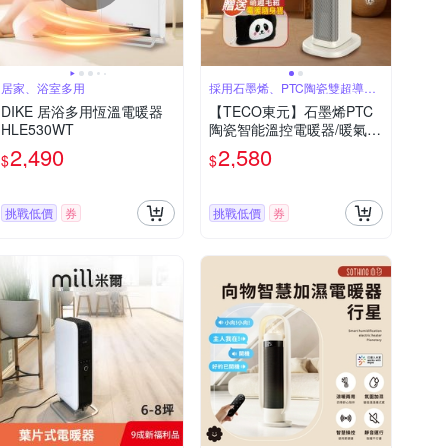
居家、浴室多用
採用石墨烯、PTC陶瓷雙超導熱
體
DIKE 居浴多用恆溫電暖器
【TECO東元】石墨烯PTC
HLE530WT
陶瓷智能溫控電暖器/暖氣機
(XYFYN3005CBW+電暖隨
2,490
2,580
$
$
身寶)
挑戰低價
券
挑戰低價
券