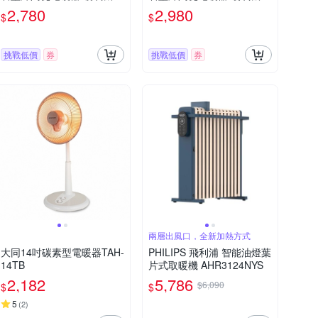
YFYN3008CBB)
YFYN3008CBB+石墨烯機
2,780
2,980
$
$
能被)
挑戰低價
券
挑戰低價
券
兩層出風口，全新加熱方式
大同14吋碳素型電暖器TAH-
PHILIPS 飛利浦 智能油燈葉
14TB
片式取暖機 AHR3124NYS
2,182
5,786
$6,090
$
$
5
(
2
)