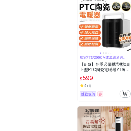
獨家訂製200CM電源線通過
BSMI認證
【u-ta】冬季必備攜帶型x桌
上型PTC陶瓷電暖器YT9(20
0CM電源線 小型 迷你電暖
599
$
器 快速加熱 速暖)
5
(
1
)
挑戰低價
券