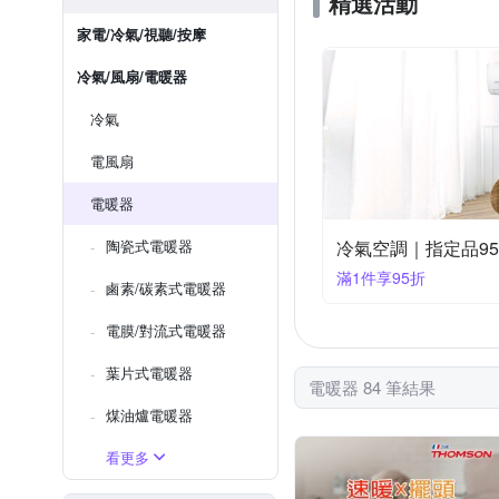
精選活動
家電/冷氣/視聽/按摩
冷氣/風扇/電暖器
冷氣
電風扇
電暖器
陶瓷式電暖器
冷氣空調｜指定品9
滿1件享95折
鹵素/碳素式電暖器
電膜/對流式電暖器
葉片式電暖器
電暖器 84 筆結果
煤油爐電暖器
看更多