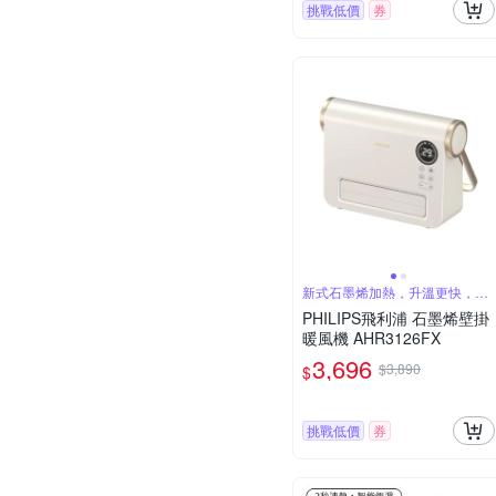
挑戰低價
券
新式石墨烯加熱，升溫更快，更
省電
PHILIPS飛利浦 石墨烯壁掛
暖風機 AHR3126FX
3,696
$3,890
$
挑戰低價
券