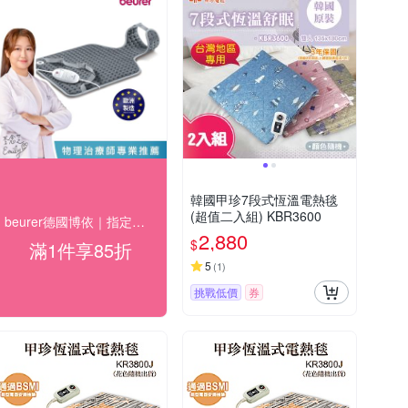
韓國甲珍7段式恆溫電熱毯
(超值二入組) KBR3600
beurer德國博依｜指定家電85折+快速到貨
2,880
$
滿1件享85折
5
(
1
)
挑戰低價
券