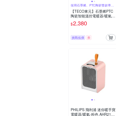
採用石墨烯、PTC陶瓷雙超導熱
體
【TECO東元】石墨烯PTC
陶瓷智能溫控電暖器/暖氣機
(XYFYN3005CBW)
2,380
$
挑戰低價
券
PHILIPS 飛利浦 迷你暖手寶
電暖器/暖氣-粉色 AHR2124