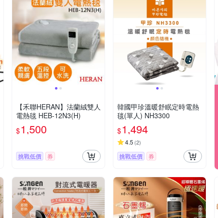
【禾聯HERAN】法蘭絨雙人
韓國甲珍溫暖舒眠定時電熱
電熱毯 HEB-12N3(H)
毯(單人) NH3300
1,500
1,494
$
$
4.5
(
2
)
挑戰低價
券
挑戰低價
券