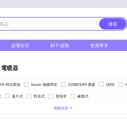
搜尋
必逛好店
刷卡/超取
會員專享
電暖器
SKA 阿拉斯加
beurer 德國博依
COMESAN 康森
DIKE
NK 美菱
Panasonic 國際牌
PHILIPS 飛利浦
SAMP
mill
式
葉片式
對流式
發熱管
鹵素式
G 大同
TECO 東元
TAISHIBA 台芝
THOMSON
u-ta
其他配件
6-8坪
7-9坪
展開全部