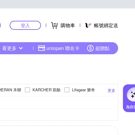
購物車
帳號綁定送
登入
看更多
uniopen 聯名卡
超贈點
HERAN 禾聯
KARCHER 凱馳
Lifegear 樂奇
更多
O 聲寶
SANSUI 山水
SONGEN 松井
優佳麗
其他品牌
台達電子
甲珍