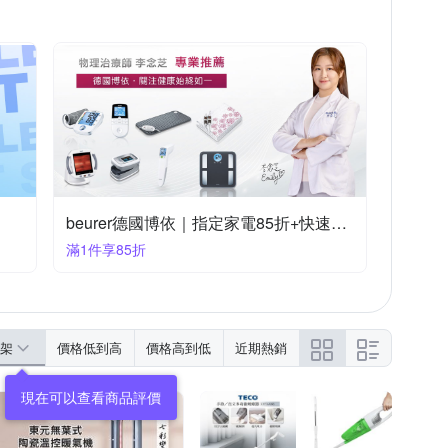
beurer德國博依｜指定家電85折+快速到貨
滿1件享85折
架
價格低到高
價格高到低
近期熱銷