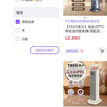
優惠
PTC陶瓷高效發熱自動恆溫
挑戰低價
【TECO東元】無葉式PTC
券
陶瓷溫控暖氣機/電暖器/電
暖爐(XYFYN3009CBB)
2,880
$
活動
清除所有條件
挑戰低價
券