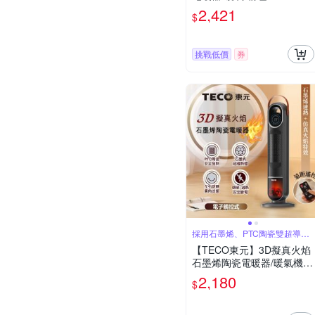
PFM
2,421
$
挑戰低價
券
採用石墨烯、PTC陶瓷雙超導熱
體
【TECO東元】3D擬真火焰
石墨烯陶瓷電暖器/暖氣機(X
YFYN3006CBB)
2,180
$