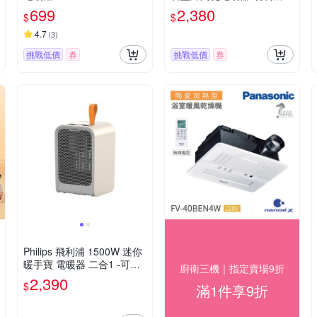
YFYN3006CBB+石墨烯機
699
2,380
$
$
能被)
4.7
(
3
)
挑戰低價
券
挑戰低價
券
Philips 飛利浦 1500W 迷你
暖手寶 電暖器 二合1 -可遙
廚衛三機｜指定賣場9折
控 AHR2124FM
2,390
$
滿1件享9折