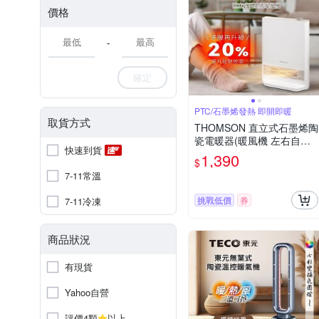
價格
-
確定
PTC/石墨烯發熱 即開即暖
取貨方式
THOMSON 直立式石墨烯陶
瓷電暖器(暖風機 左右自動
快速到貨
TM-SAW37F)
1,390
$
7-11常溫
挑戰低價
券
7-11冷凍
商品狀況
有現貨
Yahoo自營
評價4顆
以上