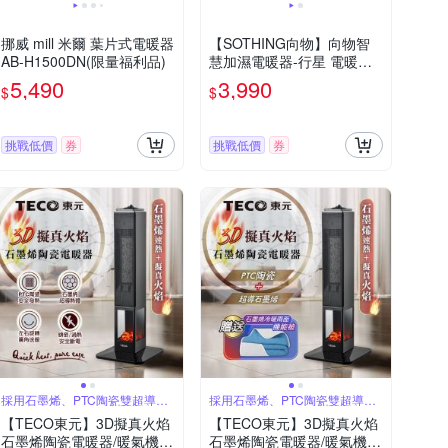
挪威 mill 米爾 葉片式電暖器
【SOTHING向物】向物智
AB-H1500DN(限量福利品)
慧加濕電暖器-行星 電暖器
暖風機 暖氣機 暖爐 暖風扇
5,490
3,990
$
$
禮物
挑戰低價
券
挑戰低價
券
採用石墨烯、PTC陶瓷雙超導熱
採用石墨烯、PTC陶瓷雙超導熱
體
體
【TECO東元】3D擬真火焰
【TECO東元】3D擬真火焰
石墨烯陶瓷電暖器/暖氣機(X
石墨烯陶瓷電暖器/暖氣機(X