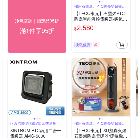
採用石墨烯、PTC陶瓷雙超導熱
體
【TECO東元】石墨烯PTC
陶瓷智能溫控電暖器/暖氣機
冷氣空調｜指定品95折
(XYFYN3005CBW+石墨烯
2,580
$
滿1件享95折
機能被)
挑戰低價
券
恆溫節能 過熱斷電 四季適用
採用石墨烯、PTC陶瓷雙超導熱
體
XINTROM PTC兩用二合一
【TECO東元】3D擬真火焰
電暖器 AMG-5600
石墨烯陶瓷電暖器/暖氣機(X