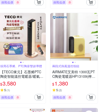
挑戰低價
券
挑戰低價
券
採用石墨烯、PTC陶瓷雙超導體
兩段式熱風溫控按鈕
【TECO東元】石墨烯PTC
AIRMATE艾美特 1300瓦PT
陶瓷智能溫控電暖器/暖氣機
C陶瓷電暖器HP13109(檸檬
(XYFYN3003CBG+石墨烯
黃)
3,580
1,380
$
$
機能被)
5
5
(
1
)
(
2
)
挑戰低價
券
挑戰低價
券