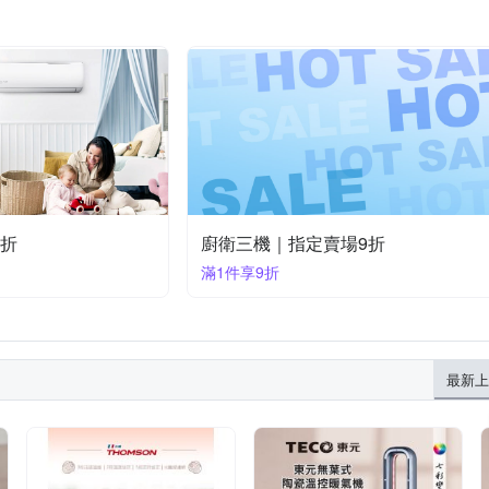
5折
廚衛三機｜指定賣場9折
滿1件享9折
最新上