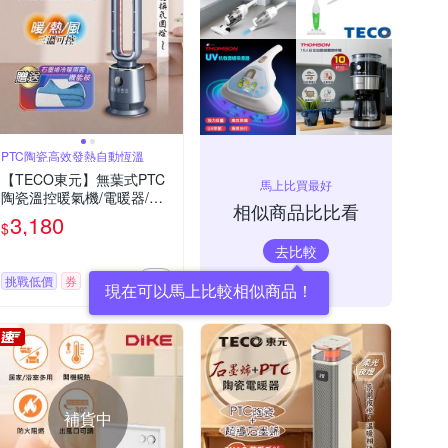
PTC陶瓷高效發熱自動恆溫
【TECO東元】無葉式PTC
馬上比買最好
陶瓷溫控暖氣機/電暖器/電
相似商品比比看
暖爐(XYFYN3009CBB+機
3,180
$
能被)
去比較
挑戰低價
券
現在可以馬上比較相似商品！
補貨中