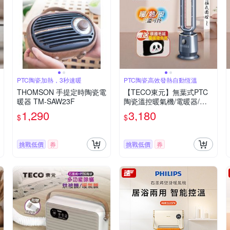
PTC陶瓷加熱，3秒速暖
PTC陶瓷高效發熱自動恆溫
THOMSON 手提定時陶瓷電
【TECO東元】無葉式PTC
暖器 TM-SAW23F
陶瓷溫控暖氣機/電暖器/電
暖爐(XYFYN3009CBB+電
1,290
3,180
$
$
暖寶)
挑戰低價
券
挑戰低價
券