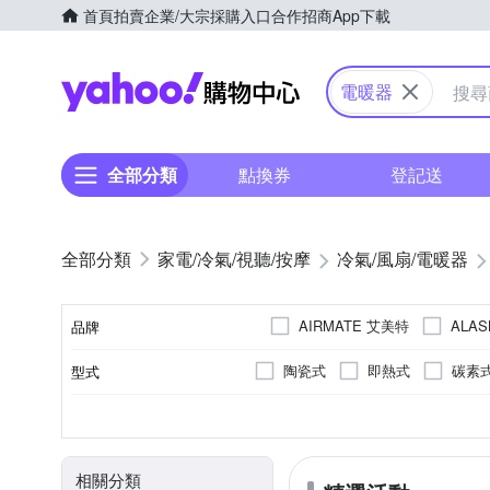
首頁
拍賣
企業/大宗採購入口
合作招商
App下載
Yahoo購物中心
電暖器
全部分類
點換券
登記送
家電/冷氣/視聽/按摩
冷氣/風扇/電暖器
AIRMATE 艾美特
ALA
品牌
Mitsubishi 三菱
MAYLI
陶瓷式
即熱式
碳素
型式
品牌名稱
SOTHING 向物
TATUN
否
3-5坪
電熱毯
單人
可設溫度
雙人
3坪以下
水暖循環墊
4-6坪
110v
可設溫度
適用坪數
類型
顏色
適用人數
電源
良將
相關分類