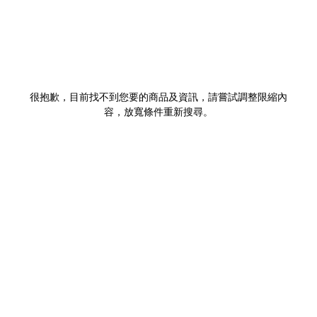
很抱歉，目前找不到您要的商品及資訊，請嘗試調整限縮內
容，放寬條件重新搜尋。