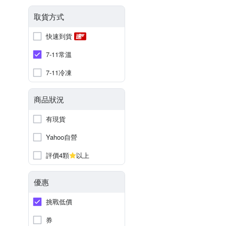
取貨方式
快速到貨
7-11常溫
7-11冷凍
商品狀況
有現貨
Yahoo自營
評價4顆
以上
優惠
挑戰低價
券