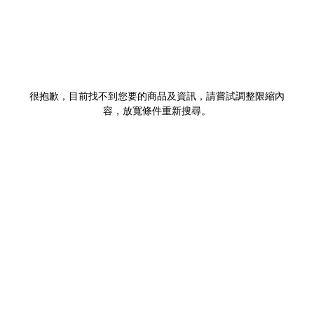
很抱歉，目前找不到您要的商品及資訊，請嘗試調整限縮內
容，放寬條件重新搜尋。