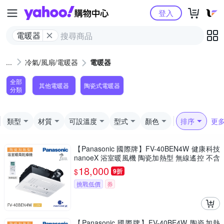
Yahoo購物中心
登入
電暖器
冷氣/風扇/電暖器
電暖器
全部
其他電暖器
陶瓷式電暖器
分類
類型
材質
可設溫度
型式
顏色
排序
更
【Panasonic 國際牌】FV-40BEN4W 健康科技
nanoeX 浴室暖風機 陶瓷加熱型 無線遙控 不含
安裝
18,000
$
9折
挑戰低價
券
【Panasonic 國際牌】FV-40BE4W 陶瓷加熱