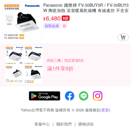
Panasonic 國際牌 FV-30BUY3R / FV-30BUY3
W 陶瓷加熱 浴室暖風乾燥機 有線遙控 不含安
裝
6,480
$
9折
挑戰低價
券
廚衛三機｜指定賣場9折
滿1件享9折
Yahoo台灣電子商務 版權所有 © 2026 服務條款(
更新
)
客服中心
|
關於我們
|
購物須知