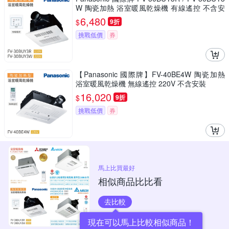
W 陶瓷加熱 浴室暖風乾燥機 有線遙控 不含安
裝
6,480
$
9折
挑戰低價
券
【Panasonic 國際牌】FV-40BE4W 陶瓷加熱
浴室暖風乾燥機 無線遙控 220V 不含安裝
16,020
$
9折
挑戰低價
券
馬上比買最好
相似商品比比看
去比較
現在可以馬上比較相似商品！