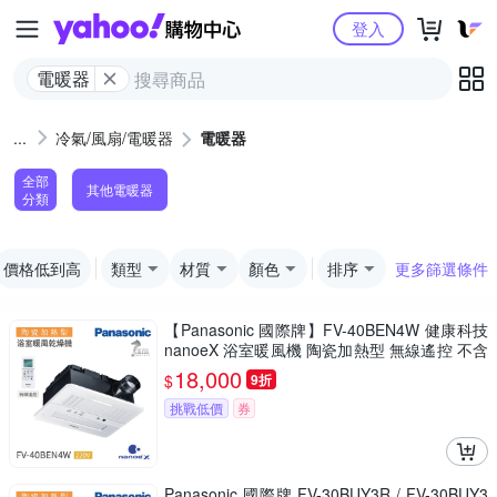
Yahoo購物中心
登入
電暖器
冷氣/風扇/電暖器
電暖器
全部
其他電暖器
分類
價格低到高
類型
材質
顏色
排序
更多篩選條件
【Panasonic 國際牌】FV-40BEN4W 健康科技
nanoeX 浴室暖風機 陶瓷加熱型 無線遙控 不含
安裝
18,000
$
9折
挑戰低價
券
Panasonic 國際牌 FV-30BUY3R / FV-30BUY3