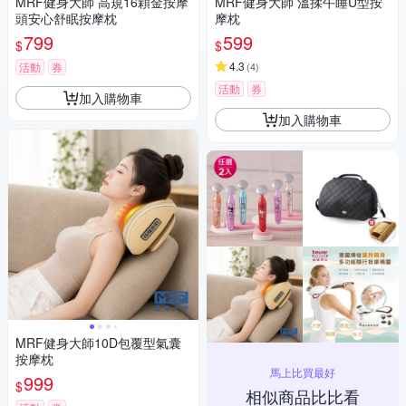
MRF健身大師 高規16顆金按摩
MRF健身大師 溫揉午睡U型按
頭安心舒眠按摩枕
摩枕
799
599
$
$
4.3
活動
券
(
4
)
活動
券
加入購物車
加入購物車
MRF健身大師10D包覆型氣囊
按摩枕
馬上比買最好
999
$
相似商品比比看