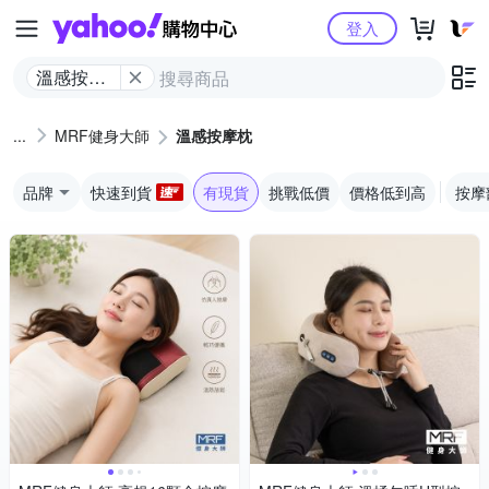
Yahoo購物中心
登入
溫感按摩
枕
MRF健身大師
溫感按摩枕
品牌
快速到貨
有現貨
挑戰低價
價格低到高
按摩