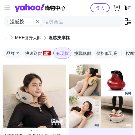
Yahoo購物中心
登入
溫感按摩
枕
MRF健身大師
溫感按摩枕
品牌
快速到貨
有現貨
挑戰低價
價格低到高
按摩