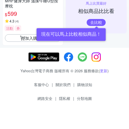
MRF健身大師 溫揉午睡U型按
馬上比買最好
摩枕
相似商品比比看
599
$
4.3
(
4
)
去比較
活動
券
現在可以馬上比較相似商品！
加入購物車
Yahoo台灣電子商務 版權所有 © 2026 服務條款(
更新
)
客服中心
|
關於我們
|
購物須知
網路安全
|
隱私權
|
分類地圖