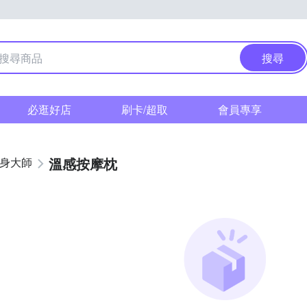
搜尋
必逛好店
刷卡/超取
會員專享
溫感按摩枕
健身大師