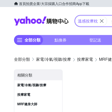
首頁
拍賣
企業/大宗採購入口
合作招商
App下載
Yahoo購物中心
溫感按摩枕
全部分類
點換券
登記送
家電/冷氣/視聽/按摩
按摩家電
MRF
相關分類
家電/冷氣/視聽/按摩
按摩家電
MRF健身大師