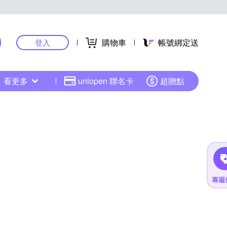
購物車
帳號綁定送
登入
看更多
uniopen 聯名卡
超贈點