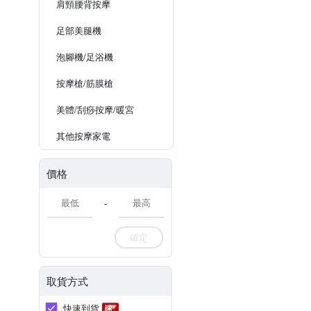
肩頸腰背按摩
足部美腿機
泡腳機/足浴機
按摩槍/筋膜槍
美體/刮痧按摩/暖宮
其他按摩家電
價格
-
確定
取貨方式
快速到貨