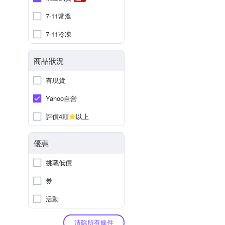
7-11常溫
7-11冷凍
商品狀況
有現貨
Yahoo自營
評價4顆
以上
優惠
挑戰低價
券
活動
清除所有條件