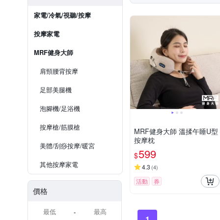
家電/冷氣/視聽/按摩
按摩家電
MRF健身大師
肩頸腰背按摩
足部美腿機
泡腳機/足浴機
按摩槍/筋膜槍
MRF健身大師 溫揉午睡U型
按摩枕
美體/刮痧按摩/暖宮
599
$
其他按摩家電
4.3
(
4
)
活動
券
價格
-
1