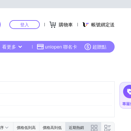
購物車
帳號綁定送
登入
看更多
uniopen 聯名卡
超贈點
序
價格低到高
價格高到低
近期熱銷