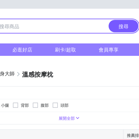
搜尋
必逛好店
刷卡/超取
會員專享
溫感按摩枕
健身大師
小腿
背部
腹部
頭部
展開全部
推薦排