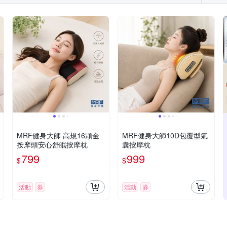
MRF健身大師 高規16顆金
MRF健身大師10D包覆型氣
按摩頭安心舒眠按摩枕
囊按摩枕
799
999
$
$
活動
券
活動
券