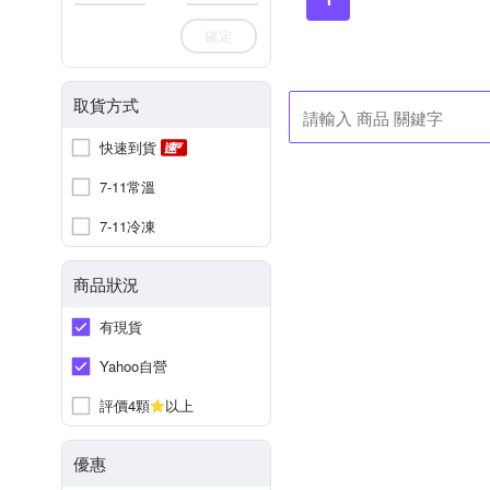
確定
取貨方式
快速到貨
7-11常溫
7-11冷凍
商品狀況
有現貨
Yahoo自營
評價4顆
以上
優惠