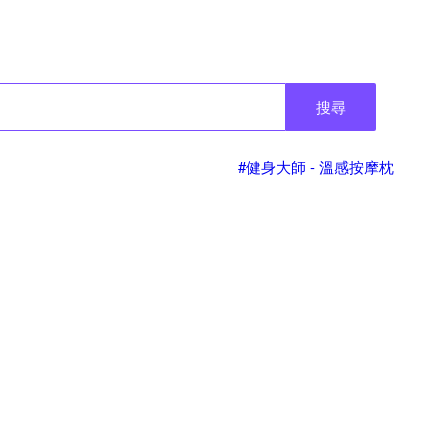
搜尋
#健身大師 - 溫感按摩枕