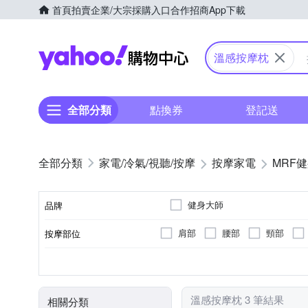
首頁
拍賣
企業/大宗採購入口
合作招商
App下載
Yahoo購物中心
溫感按摩枕
全部分類
點換券
登記送
家電/冷氣/視聽/按摩
按摩家電
MRF
健身大師
品牌
肩部
腰部
頸部
按摩部位
品牌名稱
無
揉捏式
插電式
肩頸按摩機
溫熱功能
轉動式
充電式
按摩床(墊)
遙控器
按摩方式
電源類型
顏色
類型
特殊功能
溫感按摩枕 3 筆結果
相關分類