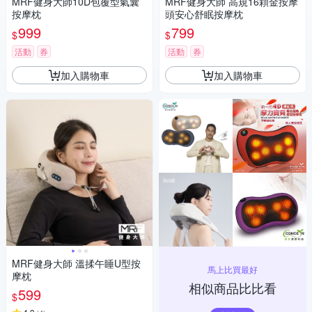
MRF健身大師10D包覆型氣囊
MRF健身大師 高規16顆金按摩
按摩枕
頭安心舒眠按摩枕
999
799
$
$
活動
券
活動
券
加入購物車
加入購物車
MRF健身大師 溫揉午睡U型按
馬上比買最好
摩枕
相似商品比比看
599
$