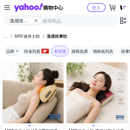
Yahoo購物中心
登入
溫感按摩
枕
MRF健身大師
溫感按摩枕
品牌
快速到貨
有現貨
挑戰低價
價格低到高
按摩