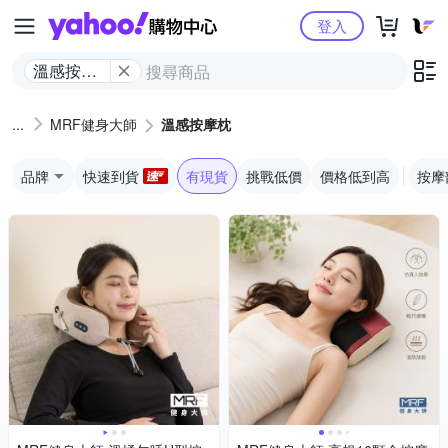
Yahoo購物中心
登入
溫感按摩
枕
MRF健身大師
溫感按摩枕
品牌
快速到貨
有現貨
挑戰低價
價格低到高
按摩