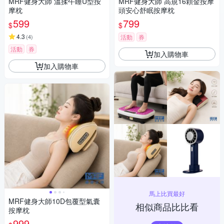
MRF健身大師 溫揉午睡U型按
MRF健身大師 高規16顆金按摩
摩枕
頭安心舒眠按摩枕
599
799
$
$
4.3
(
4
)
活動
券
活動
券
加入購物車
加入購物車
馬上比買最好
MRF健身大師10D包覆型氣囊
相似商品比比看
按摩枕
999