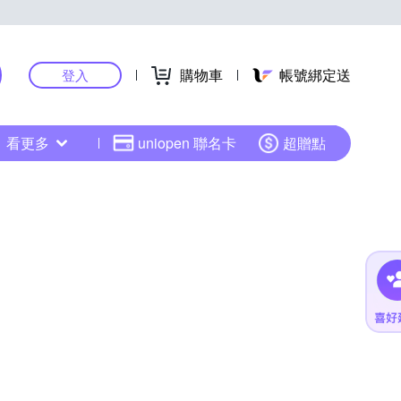
購物車
帳號綁定送
登入
看更多
uniopen 聯名卡
超贈點