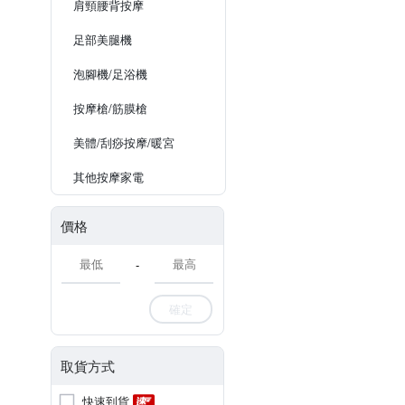
肩頸腰背按摩
足部美腿機
泡腳機/足浴機
按摩槍/筋膜槍
美體/刮痧按摩/暖宮
其他按摩家電
價格
-
確定
取貨方式
快速到貨