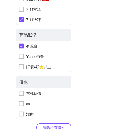
7-11常溫
7-11冷凍
商品狀況
有現貨
Yahoo自營
評價4顆
以上
優惠
挑戰低價
券
活動
清除所有條件