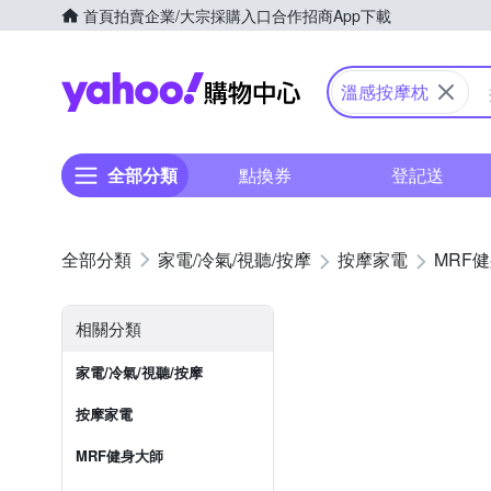
首頁
拍賣
企業/大宗採購入口
合作招商
App下載
Yahoo購物中心
溫感按摩枕
全部分類
點換券
登記送
家電/冷氣/視聽/按摩
按摩家電
MRF
相關分類
家電/冷氣/視聽/按摩
按摩家電
MRF健身大師