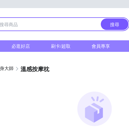
搜尋
必逛好店
刷卡/超取
會員專享
溫感按摩枕
健身大師