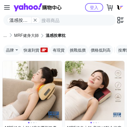
Yahoo購物中心
登入
溫感按摩
枕
MRF健身大師
溫感按摩枕
品牌
快速到貨
有現貨
挑戰低價
價格低到高
按摩