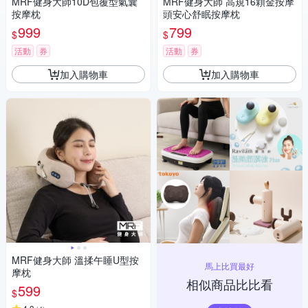
MRF健身大師10D包覆型氣囊
MRF健身大師 高規16顆金按摩
按摩枕
頭安心舒眠按摩枕
999
799
$
$
活動
券
活動
券
加入購物車
加入購物車
MRF健身大師 溫揉午睡U型按
馬上比買最好
摩枕
相似商品比比看
599
$