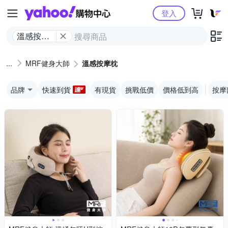
Yahoo購物中心
登入
溫感按摩
枕
MRF健身大師
溫感按摩枕
品牌
快速到貨
有現貨
挑戰低價
價格低到高
按摩