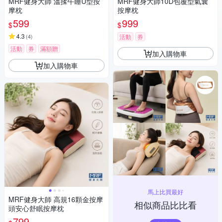
MRF健身大師 溫揉午睡U型按
MRF健身大師10D包覆型氣囊
摩枕
按摩枕
599
999
$
$
4.3
(
4
)
活動
券
活動
券
滿額贈
加入購物車
加入購物車
馬上比買最好
MRF健身大師 高規16顆金按摩
相似商品比比看
頭安心舒眠按摩枕
799