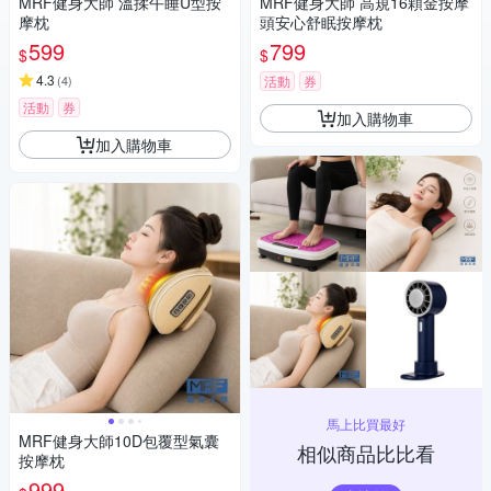
MRF健身大師 溫揉午睡U型按
MRF健身大師 高規16顆金按摩
摩枕
頭安心舒眠按摩枕
599
799
$
$
4.3
(
4
)
活動
券
活動
券
加入購物車
加入購物車
馬上比買最好
MRF健身大師10D包覆型氣囊
相似商品比比看
按摩枕
999