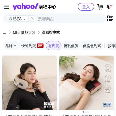
Yahoo購物中心
登入
溫感按摩
枕
MRF健身大師
溫感按摩枕
品牌
快速到貨
有現貨
挑戰低價
價格低到高
按摩