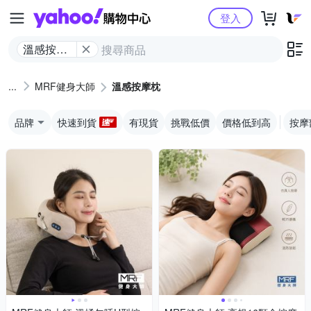
Yahoo購物中心
登入
溫感按摩
枕
MRF健身大師
溫感按摩枕
品牌
快速到貨
有現貨
挑戰低價
價格低到高
按摩