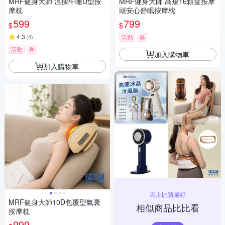
MRF健身大師 溫揉午睡U型按
MRF健身大師 高規16顆金按摩
摩枕
頭安心舒眠按摩枕
599
799
$
$
4.3
(
4
)
活動
券
活動
券
加入購物車
加入購物車
馬上比買最好
MRF健身大師10D包覆型氣囊
相似商品比比看
按摩枕
999