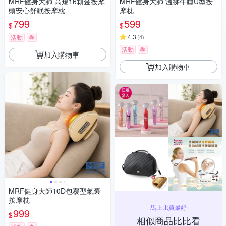
MRF健身大師 高規16顆金按摩
MRF健身大師 溫揉午睡U型按
頭安心舒眠按摩枕
摩枕
799
599
$
$
4.3
活動
券
(
4
)
活動
券
加入購物車
加入購物車
MRF健身大師10D包覆型氣囊
按摩枕
馬上比買最好
999
$
相似商品比比看