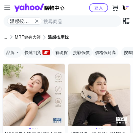
Yahoo購物中心
登入
溫感按摩
枕
MRF健身大師
溫感按摩枕
品牌
快速到貨
有現貨
挑戰低價
價格低到高
按摩