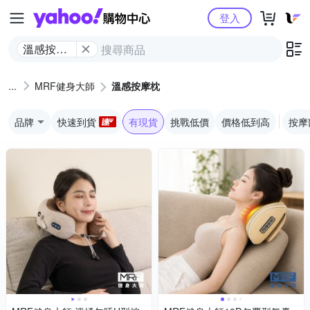
Yahoo購物中心
登入
溫感按摩
枕
MRF健身大師
溫感按摩枕
品牌
快速到貨
有現貨
挑戰低價
價格低到高
按摩