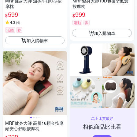
MRF健身大師 溫揉午睡U型按
MRF健身大師10D包覆型氣囊
摩枕
按摩枕
599
999
$
$
4.3
(
4
)
活動
券
活動
券
加入購物車
加入購物車
馬上比買最好
MRF健身大師 高規16顆金按摩
相似商品比比看
頭安心舒眠按摩枕
799