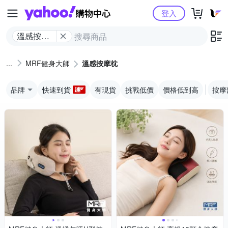
Yahoo購物中心
登入
溫感按摩
枕
MRF健身大師
溫感按摩枕
品牌
快速到貨
有現貨
挑戰低價
價格低到高
按摩