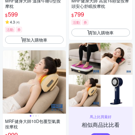
MRF健身大師 溫揉午睡U型按
MRF健身大師 高規16顆金按摩
摩枕
頭安心舒眠按摩枕
599
799
$
$
4.3
(
4
)
活動
券
活動
券
加入購物車
加入購物車
馬上比買最好
MRF健身大師10D包覆型氣囊
相似商品比比看
按摩枕
999