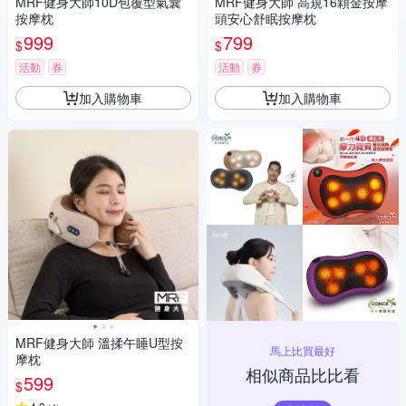
MRF健身大師10D包覆型氣囊
MRF健身大師 高規16顆金按摩
按摩枕
頭安心舒眠按摩枕
999
799
$
$
活動
券
活動
券
加入購物車
加入購物車
MRF健身大師 溫揉午睡U型按
馬上比買最好
摩枕
相似商品比比看
599
$