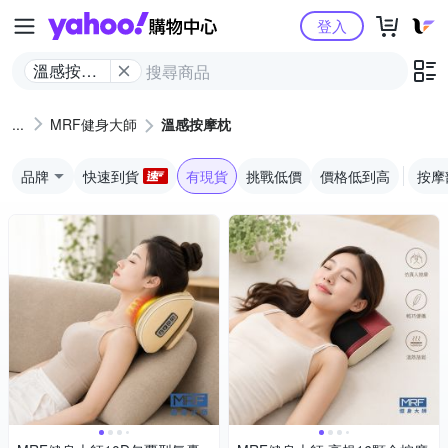
Yahoo購物中心
登入
溫感按摩
枕
MRF健身大師
溫感按摩枕
品牌
快速到貨
有現貨
挑戰低價
價格低到高
按摩