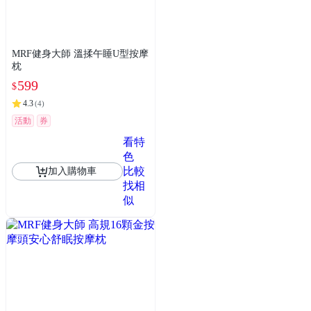
MRF健身大師 溫揉午睡U型按摩
枕
599
$
4.3
(
4
)
活動
券
看特
色
比較
加入購物車
找相
似