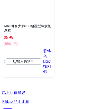
MRF健身大師10D包覆型氣囊按
摩枕
999
$
活動
券
看特
色
比較
加入購物車
找相
似
馬上比買最好
相似商品比比看