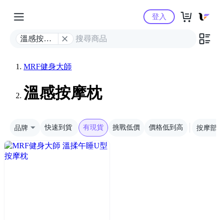
Yahoo購物中心
登入
溫感按摩
枕
MRF健身大師
溫感按摩枕
品牌
快速到貨
有現貨
挑戰低價
價格低到高
按摩部