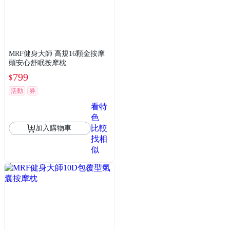
MRF健身大師 高規16顆金按摩
頭安心舒眠按摩枕
799
$
活動
券
看特
色
比較
加入購物車
找相
似