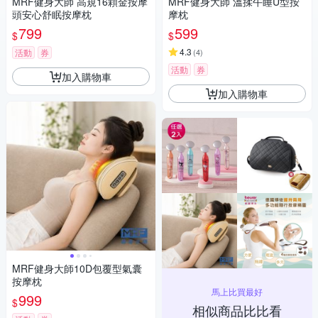
MRF健身大師 高規16顆金按摩
MRF健身大師 溫揉午睡U型按
頭安心舒眠按摩枕
摩枕
799
599
$
$
4.3
活動
券
(
4
)
活動
券
加入購物車
加入購物車
MRF健身大師10D包覆型氣囊
按摩枕
馬上比買最好
999
$
相似商品比比看