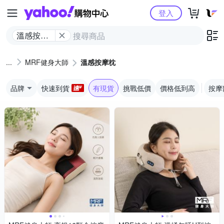
Yahoo購物中心
登入
溫感按摩
枕
MRF健身大師
溫感按摩枕
品牌
快速到貨
有現貨
挑戰低價
價格低到高
按摩