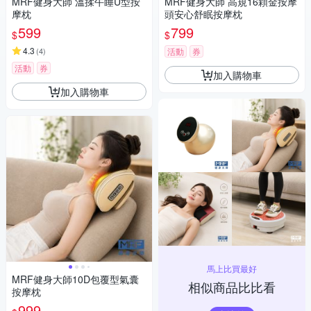
MRF健身大師 溫揉午睡U型按
MRF健身大師 高規16顆金按摩
摩枕
頭安心舒眠按摩枕
599
799
$
$
4.3
(
4
)
活動
券
活動
券
加入購物車
加入購物車
馬上比買最好
MRF健身大師10D包覆型氣囊
相似商品比比看
按摩枕
999