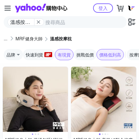
Yahoo購物中心
登入
溫感按摩
枕
MRF健身大師
溫感按摩枕
品牌
快速到貨
有現貨
挑戰低價
價格低到高
按摩