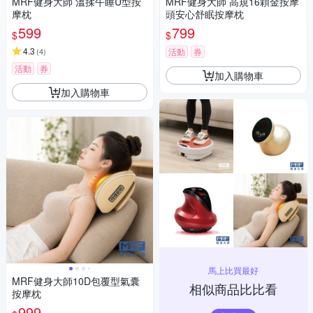
MRF健身大師 溫揉午睡U型按
MRF健身大師 高規16顆金按摩
摩枕
頭安心舒眠按摩枕
599
799
$
$
4.3
(
4
)
活動
券
活動
券
加入購物車
加入購物車
馬上比買最好
MRF健身大師10D包覆型氣囊
相似商品比比看
按摩枕
999