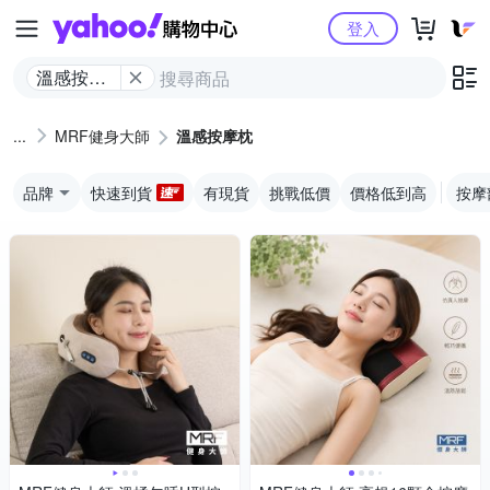
Yahoo購物中心
登入
溫感按摩
枕
MRF健身大師
溫感按摩枕
品牌
快速到貨
有現貨
挑戰低價
價格低到高
按摩