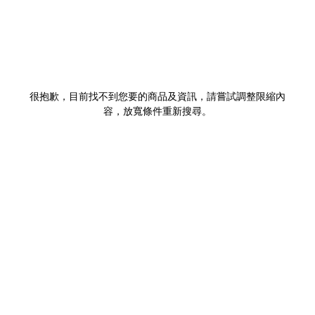
很抱歉，目前找不到您要的商品及資訊，請嘗試調整限縮內
容，放寬條件重新搜尋。