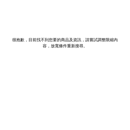
很抱歉，目前找不到您要的商品及資訊，請嘗試調整限縮內
容，放寬條件重新搜尋。